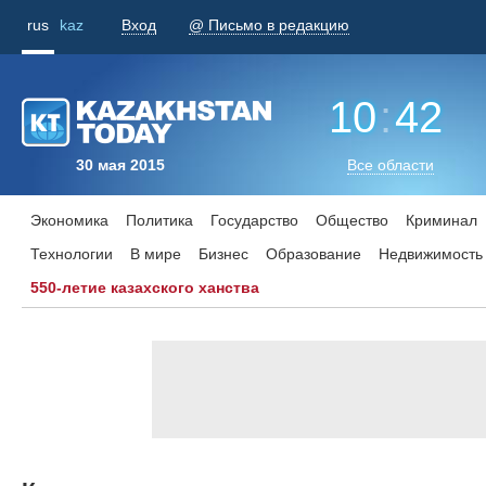
rus
kaz
Вход
@ Письмо в редакцию
10
:
42
30 мая 2015
Все области
Экономика
Политика
Государство
Общество
Криминал
Технологии
В мире
Бизнес
Образование
Недвижимость
550-летие казахского ханства