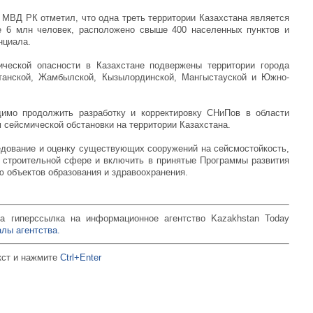
 МВД РК отметил, что одна треть территории Казахстана является
е 6 млн человек, расположено свыше 400 населенных пунктов и
нциала.
ической опасности в Казахстане подвержены территории города
станской, Жамбылской, Кызылординской, Мангыстауской и Южно-
димо продолжить разработку и корректировку СНиПов в области
м сейсмической обстановки на территории Казахстана.
едование и оценку существующих сооружений на сейсмостойкость,
 строительной сфере и включить в принятые Программы развития
 объектов образования и здравоохранения.
а гиперссылка на информационное агентство Kazakhstan Today
лы агентства.
кст и нажмите
Ctrl+Enter