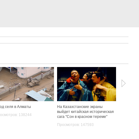
од селя в Алматы
На Казахстанские экраны
Ак Орда во
выйдет китайская историческая
красивых 
осмотров: 138244
сага "Сон в красном тереме"
дворцов
Просмотров: 147593
Просмотро