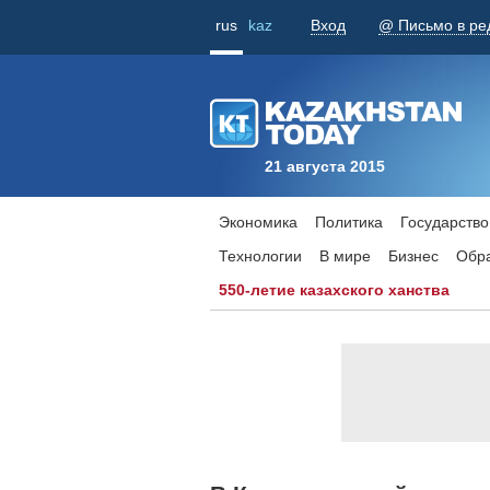
rus
kaz
Вход
@ Письмо в ре
21 августа 2015
Экономика
Политика
Государство
Технологии
В мире
Бизнес
Обр
550-летие казахского ханства