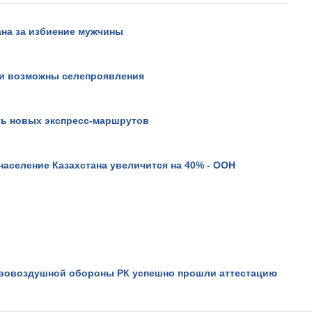
на за избиение мужчины
ти возможны селепроявления
В горах Алма-Аты сошел
оползень.
Просмотров: 21168
ять новых экспресс-маршрутов
 население Казахстана увеличится на 40% - ООН
вовоздушной обороны РК успешно прошли аттестацию