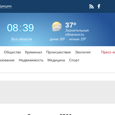
дакцию
37º
08
:
39
Значительная
облачность
Все области
днем 38º ночью 29º
Общество
Криминал
Происшествия
Экология
Пресс-
азование
Недвижимость
Медицина
Спорт