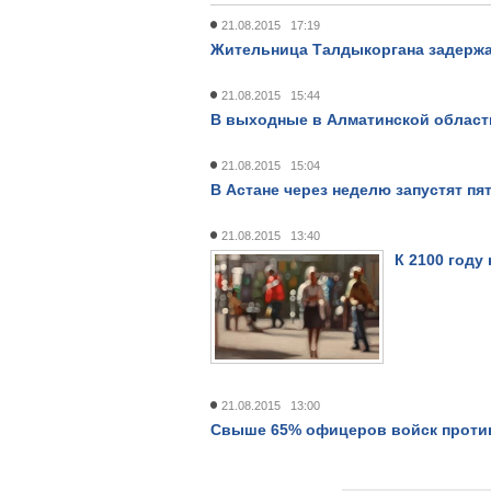
21.08.2015 17:19
Жительница Талдыкоргана задержа
21.08.2015 15:44
В выходные в Алматинской облас
21.08.2015 15:04
В Астане через неделю запустят п
21.08.2015 13:40
К 2100 году
21.08.2015 13:00
Свыше 65% офицеров войск проти