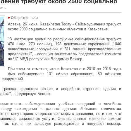
иления требуют около 2500 социально
2015
Общество
13:03
Астана. 26 июня. Kazakhstan Today - Сейсмоусиления требуют
около 2500 социально значимых объектов в Казахстане.
"В настоящее время по республике сейсмоусиления требуют
470 школ, 270 больниц, 198 дошкольных учреждений, 1046
общественных сооружений и 511 зданий производственных
предприятий", - сообщил заместитель председателя комитета
по ЧС МВД республики Владимир Беккер.
При этом от отметил, что в Казахстане с 2010 по 2015 годы
был сейсмоусилен 101 объект образования, 50 объектов
х сооружений.
 граждан являются ветхие и аварийные строения, здания и
онта", - подчеркнул Беккер.
оритетность сейсмоусиления учебных заведений и лечебных
 ввиду нахождения в данных зданиях большого количества
е не могут принять адекватные меры к спасению, но и тем, что
аменимые социальные услуги. Они выполняют жизненно важные
, так как в них зачастую размещаются и получают помощь