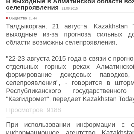
В выходные в Алматинской области в
селепроявления
21.08.2015
Общество
15:44
Талдыкорган. 21 августа. Kazakhstan
выходные из-за прогноза сильных д
области возможны селепроявления.
"22-23 августа 2015 года в связи с прог
отдельных горных реках Алматинско
формирование дождевых паводков
селепроявления", - говорится в штор
Республиканского государственног
"Казгидромет", передает Kazakhstan Today
Просмотров: 9188
При использовании информации с с
информационное агентство Kazakhsta