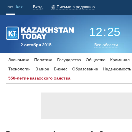
rus
kaz
Вход
@ Письмо в редакцию
12
:
25
2 октября 2015
Все области
Экономика
Политика
Государство
Общество
Криминал
Технологии
В мире
Бизнес
Образование
Недвижимость
550-летие казахского ханства