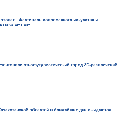
артовал I Фестиваль современного искусства и
Astana Art Fest
езентовали этнофутуристический город 3D-развлечений
Не верьте всему, что види
он вам это докажет!.
Просмотров: 16840
Казахстанской областей в ближайшие дни ожидаются