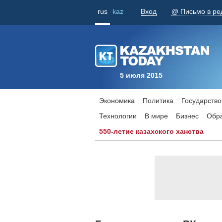
rus
kaz
Вход
@ Письмо в ре
5 июля 2015
Экономика
Политика
Государство
Технологии
В мире
Бизнес
Обр
550-летие казахского ханства