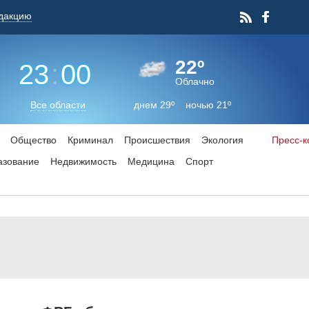
дакцию
22º
23
:
00
Облачно
Все области
днем 29º ночью 21º
Общество
Криминал
Происшествия
Экология
Пресс-
азование
Недвижимость
Медицина
Спорт