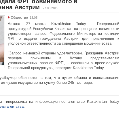
едала ФРГ обвиняемого в
нина Австрии
27.03.2015
Общество
13:05
Астана. 27 марта. Kazakhstan Today - Генеральной
прокуратурой Республики Казахстан на принципах взаимности
удовлетворен запрос Федерального Министерства юстиции
ФРГ о выдаче гражданина Австрии для привлечения к
уголовной ответственности за совершение мошенничества.
"Запрос немецкой стороны удовлетворен. Гражданин Австрии
передан прибывшим в Астану представителям
уполномоченных органов ФРГ", - сообщили в пресс-службе
Генеральной прокуратуры, передает Kazakhstan Today.
усбаумер обвиняется в том, что путем обмана и использования
ил чужое имущество на сумму более 245 тыс. евро.
а гиперссылка на информационное агентство Kazakhstan Today
лы агентства.