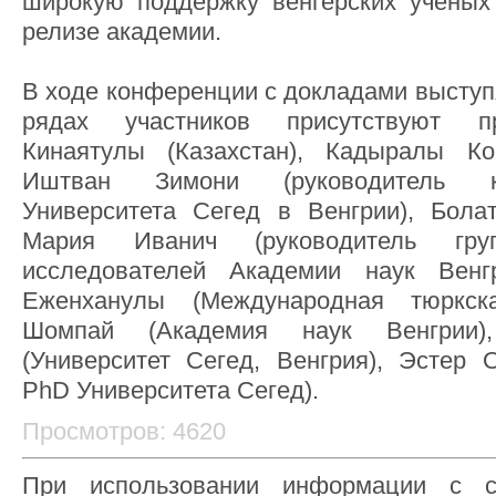
широкую поддержку венгерских ученых",
релизе академии.
В ходе конференции с докладами выступ
рядах участников присутствуют п
Кинаятулы (Казахстан), Кадыралы Кон
Иштван Зимони (руководитель к
Университета Сегед в Венгрии), Болат
Мария Иванич (руководитель груп
исследователей Академии наук Венг
Еженханулы (Международная тюркск
Шомпай (Академия наук Венгрии)
(Университет Сегед, Венгрия), Эстер О
PhD Университета Сегед).
Просмотров: 4620
При использовании информации с с