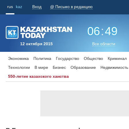
rus
kaz
Вход
@ Письмо в редакцию
06
:
49
12 октября 2015
Все области
Экономика
Политика
Государство
Общество
Криминал
Технологии
В мире
Бизнес
Образование
Недвижимость
550-летие казахского ханства