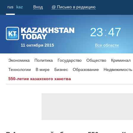
rus
kaz
Вход
@ Письмо в редакцию
23
:
47
11 октября 2015
Все области
Экономика
Политика
Государство
Общество
Криминал
Технологии
В мире
Бизнес
Образование
Недвижимость
550-летие казахского ханства