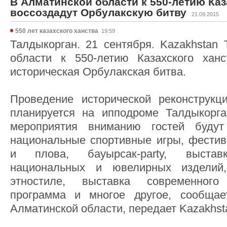
В Алматинской области к 550-летию Каз
воссоздадут Орбулакскую битву
21.09.2015
550 лет казахского ханства
19:59
Талдыкорган. 21 сентября. Kazakhstan 
области к 550-летию Казахского ханс
историческая Орбулакская битва.
Проведение исторической реконструкц
планируется на ипподроме Талдыкорга
мероприятия вниманию гостей будут
национальные спортивные игры, фести
и плова, бауырсак-party, выставк
национальных и ювелирных издели
этностиле, выставка современного
программа и многое другое, сообщае
Алматинской области, передает Kazakhst