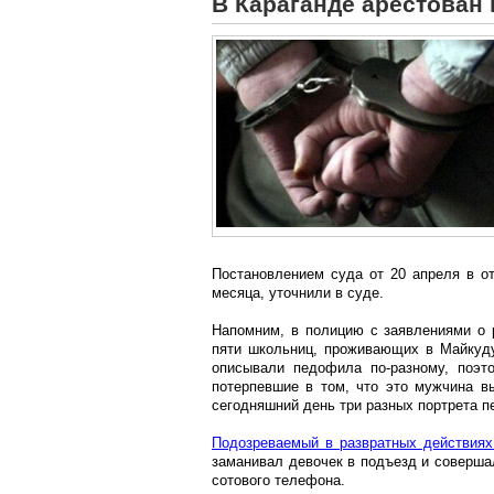
В Караганде арестован
Постановлением суда от 20 апреля в о
месяца, уточнили в суде.
Напомним, в полицию с заявлениями о 
пяти школьниц, проживающих в Майкуду
описывали педофила по-разному, поэт
потерпевшие в том, что это мужчина вы
сегодняшний день три разных портрета 
Подозреваемый в развратных действиях
заманивал девочек в подъезд и совершал
сотового телефона.