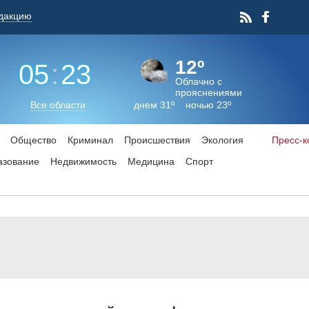
дакцию
12º
05
:
23
Облачно с
прояснениями
Все области
днем 31º ночью 23º
Общество
Криминал
Происшествия
Экология
Пресс-
азование
Недвижимость
Медицина
Спорт