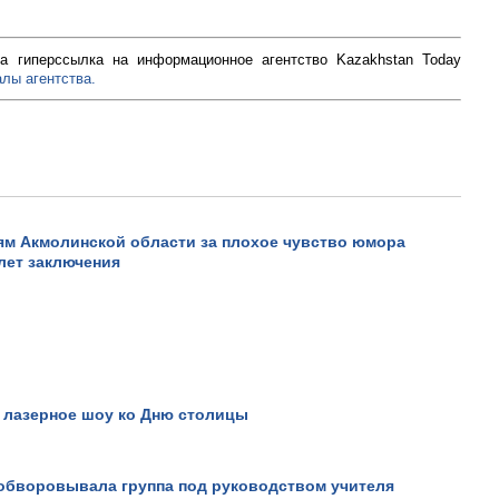
а гиперссылка на информационное агентство Kazakhstan Today
лы агентства.
ям Акмолинской области за плохое чувство юмора
 лет заключения
Не верьте всему, что види
он вам это докажет!.
Просмотров: 16952
 лазерное шоу ко Дню столицы
 обворовывала группа под руководством учителя