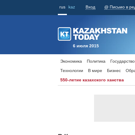
rus
kaz
Вход
@ Письмо в ре
6 июля 2015
Экономика
Политика
Государство
Технологии
В мире
Бизнес
Обр
550-летие казахского ханства