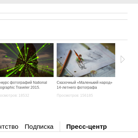
нкурс фотографий National
Сказочный «Маленький народ»
Сыровато: 
ographic Traveler 2015.
14-летнего фотографа
Тьен Куета
осмотров: 18532
Просмотров: 156185
Просмотро
нтство
Подписка
Пресс-центр