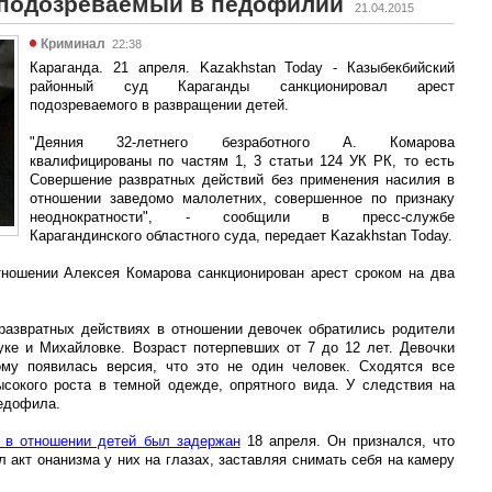
 подозреваемый в педофилии
21.04.2015
Криминал
22:38
Караганда. 21 апреля. Kazakhstan Today - Казыбекбийский
районный суд Караганды санкционировал арест
подозреваемого в развращении детей.
"Деяния 32-летнего безработного А. Комарова
квалифицированы по частям 1, 3 статьи 124 УК РК, то есть
Совершение развратных действий без применения насилия в
отношении заведомо малолетних, совершенное по признаку
неоднократности", - сообщили в пресс-службе
Карагандинского областного суда, передает Kazakhstan Today.
тношении Алексея Комарова санкционирован арест сроком на два
развратных действиях в отношении девочек обратились родители
ке и Михайловке. Возраст потерпевших от 7 до 12 лет. Девочки
ому появилась версия, что это не один человек. Сходятся все
сокого роста в темной одежде, опрятного вида. У следствия на
педофила.
 в отношении детей был задержан
18 апреля. Он признался, что
 акт онанизма у них на глазах, заставляя снимать себя на камеру