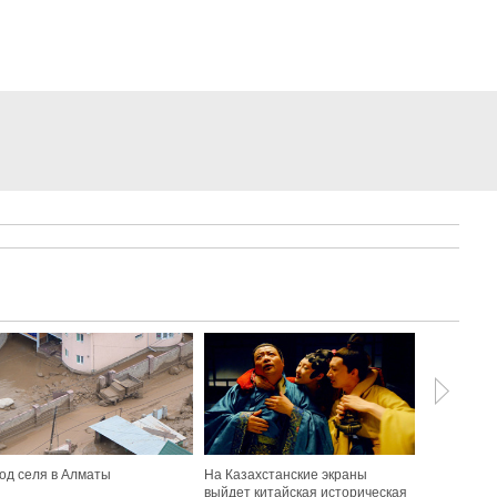
од селя в Алматы
На Казахстанские экраны
Ак Орда во
выйдет китайская историческая
красивых 