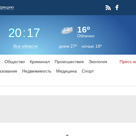
дакцию
16º
20
:
17
Облачно
Все области
днем 27º ночью 18º
Общество
Криминал
Происшествия
Экология
Пресс-
азование
Недвижимость
Медицина
Спорт