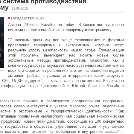
а система противодействия
зму
29.06.2015
Государство
10:43
Астана. 29 июня. Kazakhstan Today - В Казахстане выстроена
система по противодействию терроризму и экстремизму.
"С каждым днем мы все чаще сталкиваемся с фактами
проявления терроризма и экстремизма, которые несут
реальную угрозу безопасности наших стран. Глобализация
этой проблемы вынуждает нас искать новые более
эффективные методы противодействия. Казахстан, как и
многие государства, осуждает насильственный экстремизм во
всех его формах и проявлениях в этом направлении ведется
активная работа в рамках антитеррористических структур:
СНГ, ОДКБ и других", - сказал глава правительства Казахстана
 конференции стран Центральной и Южной Азии по борьбе с
Казахстане принята и реализуется среднесрочная программа,
оторая совершенствуется с учетом мирового опыта, обеспечена
частие в экстремизме и террористической деятельности. "Как
гативные проявления неблагополучная социальная экономическая
в предложил новый план действий, состоящий из 100 конкретных
ю государства и общества, укреплению согласия и улучшению
их шагов станет ответом на глобальные и внутренние вызовы", -