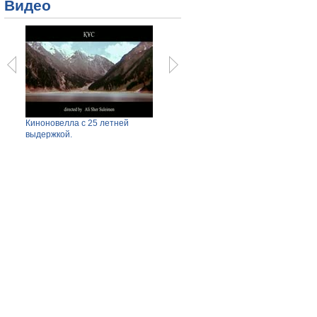
Видео
Киноновелла с 25 летней
Азербайджанский волонтер спас
Малы
выдержкой.
жизнь атлету.
попро
Просмотров: 6524
Просмотров: 12416
Прос