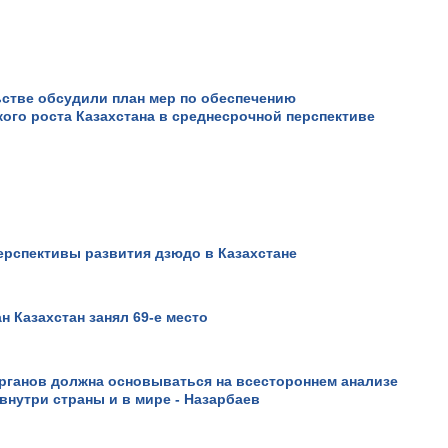
стве обсудили план мер по обеспечению
ого роста Казахстана в среднесрочной перспективе
В горах Алма-Аты сошел
оползень.
Просмотров: 21272
ерспективы развития дзюдо в Казахстане
 Казахстан занял 69-е место
рганов должна основываться на всестороннем анализе
внутри страны и в мире - Назарбаев