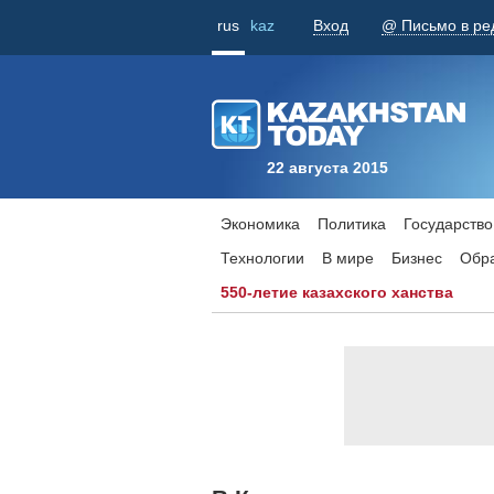
rus
kaz
Вход
@ Письмо в ре
22 августа 2015
Экономика
Политика
Государство
Технологии
В мире
Бизнес
Обр
550-летие казахского ханства