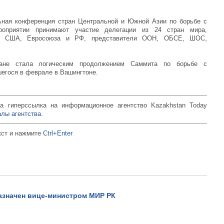
ьная конференция стран Центральной и Южной Азии по борьбе с
роприятии принимают участие делегации из 24 стран мира,
нов США, Евросоюза и РФ, представители ООН, ОБСЕ, ШОС,
тане стала логическим продолжением Саммита по борьбе с
егося в феврале в Вашингтоне.
а гиперссылка на информационное агентство Kazakhstan Today
лы агентства.
кст и нажмите
Ctrl+Enter
азначен вице-министром МИР РК