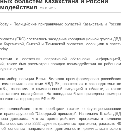
ных областей Казахстана и России
имодействия
20.11.2015
Today - Полицейские приграничных областей Казахстана и России
 области (СКО) состоялось заседание координационной группы ДВД
о Курганской, Омской и Тюменской областям, сообщили в пресс-
oday.
ениями о состоянии оперативной обстановки, информацией,
ий, также был рассмотрен порядок взаимодействия на районном
журные сутки.
рал-майор полиции Берик Билялов проинформировал российских
х изменениях в системе МВД РК, новшествах в законодательстве
жбы, ознакомил с криминогенной ситуацией в области, а также
ахстанских полицейских. На заседании были приведены примеры
пников на территории РФ и РК.
кие полицейские также сообщили гостям о функционировании
 и правонарушений "Соседский присмотр". Начальник Штаба ДВД
лова доложила, что за время действия программы в полицию
было составлено 2282 административных протокола, раскрыто 40
 об основных направлениях деятельности криминалистического