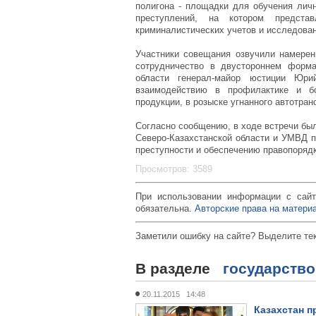
полигона - площадки для обучения личн
преступлений, на котором предста
криминалистических учетов и исследова
Участники совещания озвучили намере
сотрудничество в двустороннем форм
области генерал-майор юстиции Юри
взаимодействию в профилактике и бо
продукции, в розыске угнанного автотран
Согласно сообщению, в ходе встречи бы
Северо-Казахстанской области и УМВД п
преступности и обеспечению правопорядк
Просмотров: 3589
При использовании информации с сайт
обязательна.
Авторские права на материа
Заметили ошибку на сайте? Выделите те
В разделе
государство
20.11.2015 14:48
Казахстан 