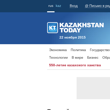
rus
kaz
Вход
@ Письмо в ре
22 ноября 2015
Экономика
Политика
Государство
Технологии
В мире
Бизнес
Обр
550-летие казахского ханства