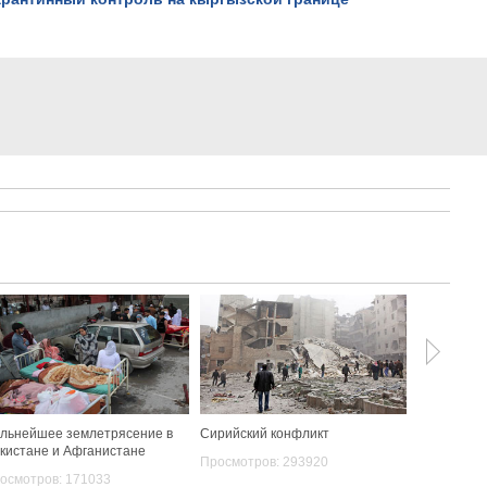
льнейшее землетрясение в
Сирийский конфликт
День горо
кистане и Афганистане
Просмотров: 293920
Просмотро
осмотров: 171033