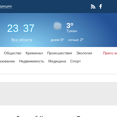
дакцию
3º
23
:
37
Туман
Все области
днем 6º ночью 2º
Общество
Криминал
Происшествия
Экология
Пресс-
азование
Недвижимость
Медицина
Спорт