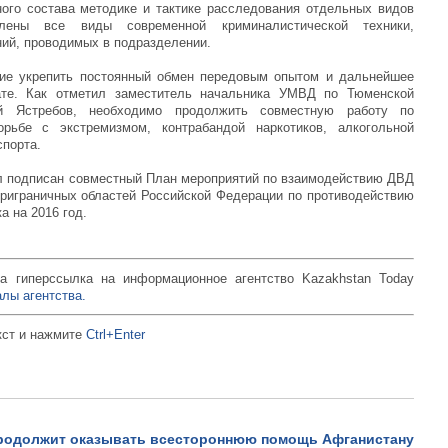
ого состава методике и тактике расследования отдельных видов
влены все виды современной криминалистической техники,
ний, проводимых в подразделении.
ние укрепить постоянный обмен передовым опытом и дальнейшее
ате. Как отметил заместитель начальника УМВД по Тюменской
й Ястребов, необходимо продолжить совместную работу по
рьбе с экстремизмом, контрабандой наркотиков, алкогольной
спорта.
л подписан совместный План мероприятий по взаимодействию ДВД
риграничных областей Российской Федерации по противодействию
а на 2016 год.
Монах из Шаолиня пробеж
воде 125 метров.
а гиперссылка на информационное агентство Kazakhstan Today
Просмотров: 11596
лы агентства.
кст и нажмите
Ctrl+Enter
продолжит оказывать всестороннюю помощь Афганистану