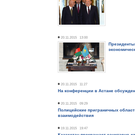
20.11.2015 13:00
Президенты 
экономическ
20.11.2015 11:27
На конференции в Астане обсужден
20.11.2015 09:29
Полицейские приграничных област
взаимодействия
19.11.2015 19:47
Казахстан прекращает санитарно-к