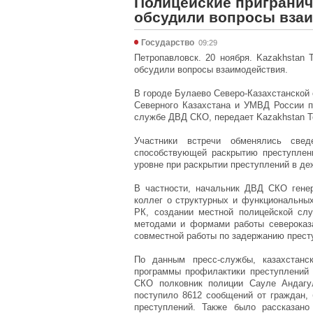
Полицейские пригранич
обсудили вопросы вза
Государство
09:29
Петропавловск. 20 ноября. Kazakhstan 
обсудили вопросы взаимодействия.
В городе Булаево Северо-Казахстанской
Северного Казахстана и УМВД России п
службе ДВД СКО, передает Kazakhstan T
Участники встречи обменялись свед
способствующей раскрытию преступлен
уровне при раскрытии преступлений в де
В частности, начальник ДВД СКО гене
коллег о структурных и функциональны
РК, создании местной полицейской слу
методами и формами работы североказ
совместной работы по задержанию престу
По данным пресс-службы, казахстанс
программы профилактики преступлений
СКО полковник полиции Сауле Андагу
поступило 8612 сообщений от граждан, 
преступлений. Также было рассказано