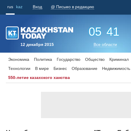
rus
kaz
Вход
@ Письмо в редакцию
05
:
41
12 декабря 2015
Все области
Экономика
Политика
Государство
Общество
Криминал
Технологии
В мире
Бизнес
Образование
Недвижимость
550-летие казахского ханства