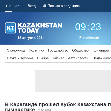
rus
kaz
Вход
@ Письмо в редакцию
09
:
23
18 августа 2014
Все области
Экономика
Политика
Государство
Общество
Криминал
Наука и техника
В мире
Бизнес
Aвтоновости
Недвижимо
В Караганде прошел Кубок Казахстана 
гимнастике
28.03.2014