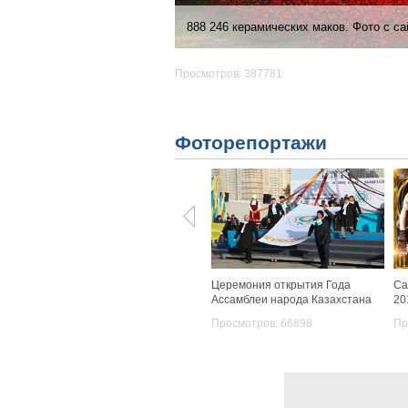
888 246 керамических маков. Фото с сай
Просмотров: 387781
Фоторепортажи
Церемония открытия Года
Са
Ассамблеи народа Казахстана
20
Просмотров: 66898
Пр