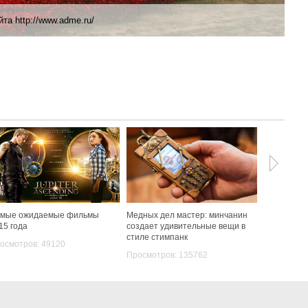
та http://www.adme.ru/
888
мые ожидаемые фильмы
Медных дел мастер: минчанин
В китайск
15 года
создает удивительные вещи в
31-й ежег
стиле стимпанк
фестиваль 
осмотров: 49120
Просмотров: 135762
Просмотро