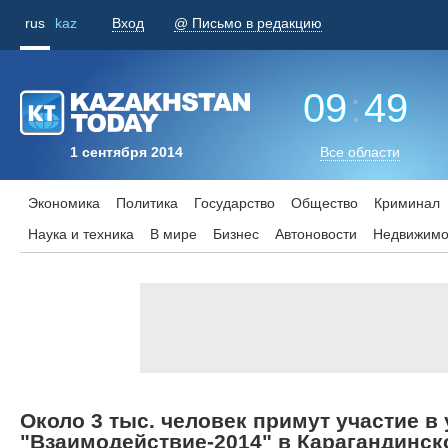
rus
kaz
Вход
@ Письмо в редакцию
09
:
49
1 сентября 2014
Все области
Экономика
Политика
Государство
Общество
Криминал
Наука и техника
В мире
Бизнес
Aвтоновости
Недвижимо
Около 3 тыс. человек примут участие в
"Взаимодействие-2014" в Карагандинск