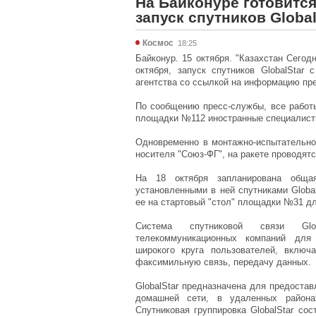
На Байконуре готовитс
запуск спутников Global
Космос
18:25
Байконур. 15 октября. "Казахстан Сегод
октября, запуск спутников GlobalStar
агентства со ссылкой на информацию пр
По сообщению пресс-службы, все работы
площадки №112 иностранные специалисты 
Одновременно в монтажно-испытательно
носителя "Союз-ФГ", на ракете проводятс
На 18 октября запланирована обща
установленными в ней спутниками Global
ее на стартовый "стол" площадки №31 дл
Система спутниковой связи Glo
телекоммуникационных компаний для 
широкого круга пользователей, включ
факсимильную связь, передачу данных.
GlobalStar предназначена для предоста
домашней сети, в удаленных районах
Спутниковая группировка GlobalStar со