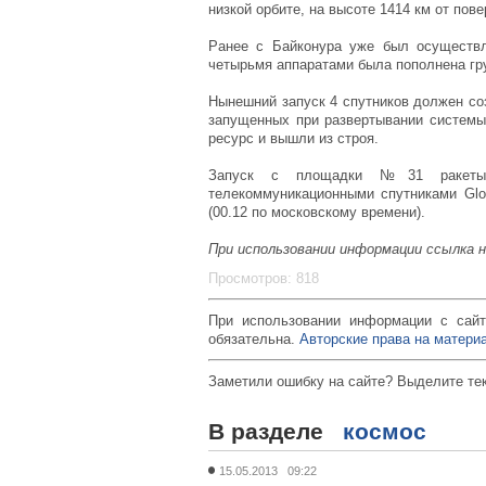
низкой орбите, на высоте 1414 км от пов
Ранее с Байконура уже был осуществл
четырьмя аппаратами была пополнена гру
Нынешний запуск 4 спутников должен соз
запущенных при развертывании системы 
ресурс и вышли из строя.
Запуск с площадки №31 ракеты-н
телекоммуникационными спутниками Glob
(00.12 по московскому времени).
При использовании информации ссылка 
Просмотров: 818
При использовании информации с сайт
обязательна.
Авторские права на материа
Заметили ошибку на сайте? Выделите те
В разделе
космос
15.05.2013 09:22