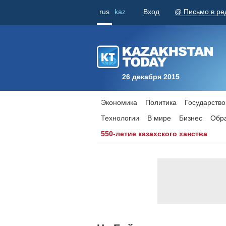
rus
kaz
Вход
@ Письмо в ре
26 декабря 2015
Экономика
Политика
Государство
Технологии
В мире
Бизнес
Обр
550-летие казахского ханства