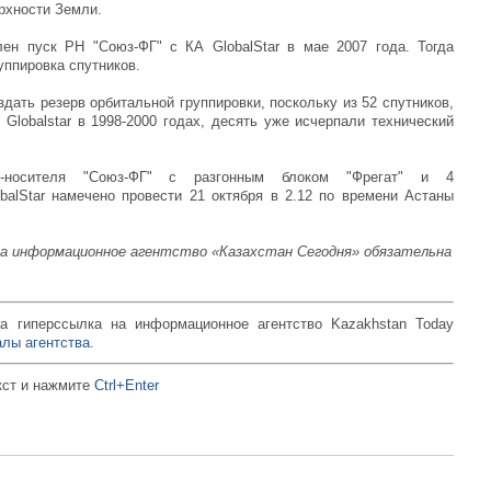
ерхности Земли.
ен пуск РН "Союз-ФГ" с КА GlobalStar в мае 2007 года. Тогда
ппировка спутников.
дать резерв орбитальной группировки, поскольку из 52 спутников,
Globalstar в 1998-2000 годах, десять уже исчерпали технический
осителя "Союз-ФГ" с разгонным блоком "Фрегат" и 4
alStar намечено провести 21 октября в 2.12 по времени Астаны
на информационное агентство «Казахстан Сегодня» обязательна
а гиперссылка на информационное агентство Kazakhstan Today
лы агентства.
кст и нажмите
Ctrl+Enter