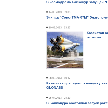
С космодрома Байконур запущен "П
14.05.2013 09:05
Экипаж "Союз ТМА-07М" благополу
10.05.2013 13:27
Казахстан о
отрасли
08.05.2013 10:47
Казахстан приступил к выпуску на
GLONASS
25.04.2013 08:20
С Байконура состоялся запуск рак