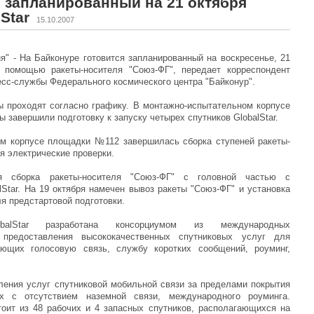
я запланированный на 21 октября
Star
15.10.2007
ня" - На Байконуре готовится запланированный на воскресенье, 21
 с помощью ракеты-носителя "Союз-ФГ", передает корреспондент
есс-службы Федерального космического центра "Байконур".
 проходят согласно графику. В монтажно-испытательном корпусе
завершили подготовку к запуску четырех спутников GlobalStar.
м корпусе площадки №112 завершилась сборка ступеней ракеты-
я электрические проверки.
я сборка ракеты-носителя "Союз-ФГ" с головной частью с
Star. На 19 октября намечен вывоз ракеты "Союз-ФГ" и установка
я предстартовой подготовки.
balStar разработана консорциумом из международных
предоставления высококачественных спутниковых услуг для
ающих голосовую связь, службу коротких сообщений, роуминг,
вления услуг спутниковой мобильной связи за пределами покрытия
 с отсутствием наземной связи, международного роуминга.
стоит из 48 рабочих и 4 запасных спутников, располагающихся на