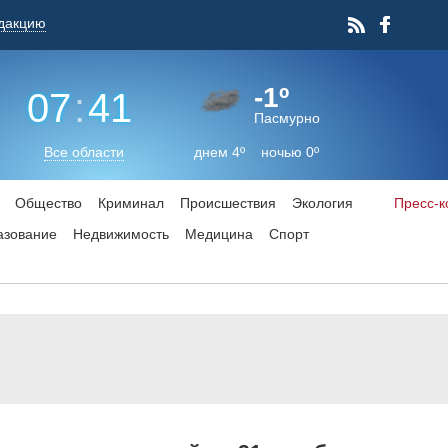
дакцию
-1º
07
:
41
Пасмурно
Все области
днем 4º ночью 0º
Общество
Криминал
Происшествия
Экология
Пресс-
азование
Недвижимость
Медицина
Спорт