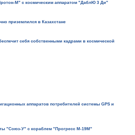
ротон-М" с космическим аппаратом "ДаблЮ 3 Ди"
чно приземлился в Казахстане
беспечит себя собственными кадрами в космической
Кадры бомбардировки поз
«Исламского государства»
сирийской территории.
Просмотров: 9184
вигационных аппаратов потребителей системы GPS и
еты "Союз-У" с кораблем "Прогресс М-19М"