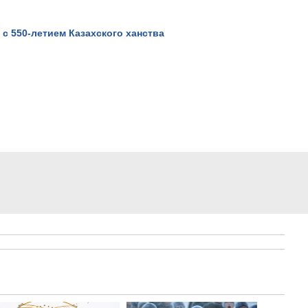
с 550-летием Казахского ханства
Киноновелла с 25 летней
выдержкой.
Просмотров: 13212