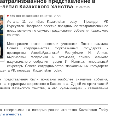
театрализованное представление в
-летия Казахского ханства
11.09.2015
550 лет казахского ханства
20:29
Астана. 11 сентября. Kazakhstan Today - Президент РК
Нурсултан Назарбаев посетил праздничное театрализованное
представление по случаю празднования 550-летия Казахского
ханства.
Мероприятие также посетили участники Пятого саммита
Совета сотрудничества тюркоязычных государств -
президенты Азербайджанской Республики И. Алиев,
Кыргызской Республики А. Атамбаев, спикер Великого
национального собрания Турции И. Йылмаз, генеральный
секретарь Совета сотрудничества тюркоязычных государств
идента РК, передает Kazakhstan Today.
 представления были показаны наиболее значимые события,
т на территории современного Казахстана. Одной из ярких частей
звития Казахского ханства, а его кульминацией - становление
а гиперссылка на информационное агентство Kazakhstan Today
лы агентства.