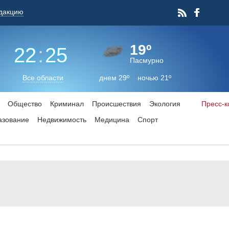
дакцию
19º
22
:
25
Пасмурно
Все области
днем 29º ночью 21º
Общество
Криминал
Происшествия
Экология
Пресс-
азование
Недвижимость
Медицина
Спорт