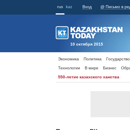
rus
kaz
Вход
@ Письмо в ре
10 октября 2015
Экономика
Политика
Государство
Технологии
В мире
Бизнес
Обр
550-летие казахского ханства