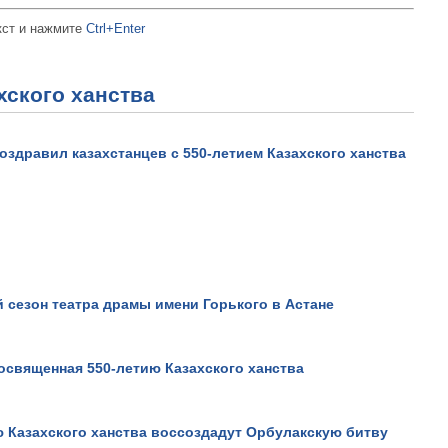
кст и нажмите
Ctrl+Enter
ахского ханства
оздравил казахстанцев с 550-летием Казахского ханства
 сезон театра драмы имени Горького в Астане
освященная 550-летию Казахского ханства
ю Казахского ханства воссоздадут Орбулакскую битву