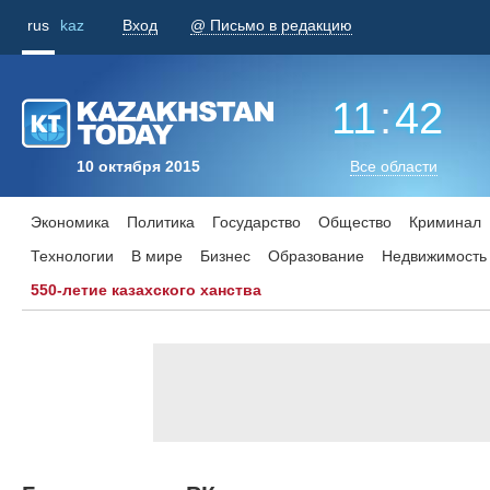
rus
kaz
Вход
@ Письмо в редакцию
11
:
42
10 октября 2015
Все области
Экономика
Политика
Государство
Общество
Криминал
Технологии
В мире
Бизнес
Образование
Недвижимость
550-летие казахского ханства