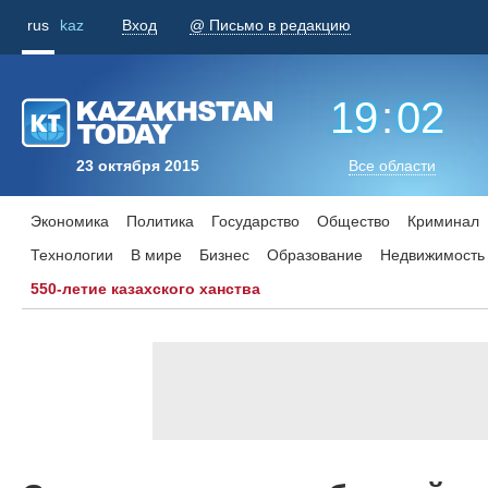
rus
kaz
Вход
@ Письмо в редакцию
19
:
02
23 октября 2015
Все области
Экономика
Политика
Государство
Общество
Криминал
Технологии
В мире
Бизнес
Образование
Недвижимость
550-летие казахского ханства