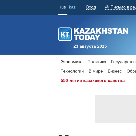
rus
kaz
Вход
@ Письмо в ре
23 августа 2015
Экономика
Политика
Государство
Технологии
В мире
Бизнес
Обр
550-летие казахского ханства