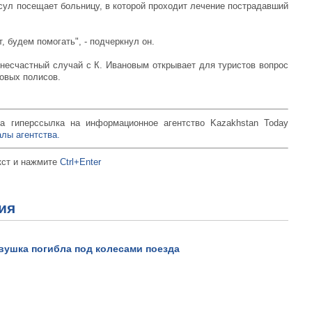
нсул посещает больницу, в которой проходит лечение пострадавший
, будем помогать", - подчеркнул он.
 несчастный случай с К. Ивановым открывает для туристов вопрос
овых полисов.
а гиперссылка на информационное агентство Kazakhstan Today
лы агентства.
кст и нажмите
Ctrl+Enter
В горах Алма-Аты сошел
оползень.
Просмотров: 21364
ия
вушка погибла под колесами поезда