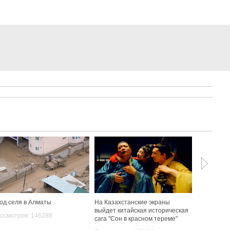
од селя в Алматы
На Казахстанские экраны
Ак Орда во
выйдет китайская историческая
красивых 
осмотров: 146288
сага "Сон в красном тереме"
дворцов