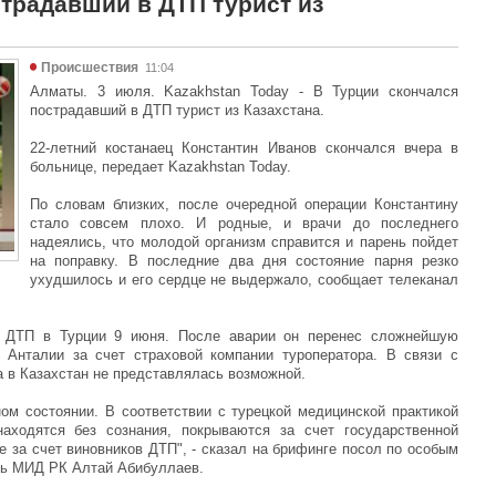
страдавший в ДТП турист из
Происшествия
11:04
Алматы. 3 июля. Kazakhstan Today - В Турции скончался
пострадавший в ДТП турист из Казахстана.
22-летний костанаец Константин Иванов скончался вчера в
больнице, передает Kazakhstan Today.
По словам близких, после очередной операции Константину
стало совсем плохо. И родные, и врачи до последнего
надеялись, что молодой организм справится и парень пойдет
на поправку. В последние два дня состояние парня резко
ухудшилось и его сердце не выдержало, сообщает телеканал
в ДТП в Турции 9 июня. После аварии он перенес сложнейшую
 Анталии за счет страховой компании туроператора. В связи с
 в Казахстан не представлялась возможной.
ном состоянии. В соответствии с турецкой медицинской практикой
аходятся без сознания, покрываются за счет государственной
е за счет виновников ДТП", - сказал на брифинге посол по особым
ль МИД РК Алтай Абибуллаев.