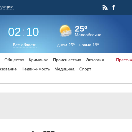
дакцию
25º
02
:
10
Малооблачно
Все области
днем 25º ночью 19º
Общество
Криминал
Происшествия
Экология
Пресс-
азование
Недвижимость
Медицина
Спорт