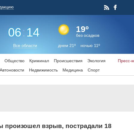
дакцию
19º
06
:
14
без осадков
Все области
днем 21º ночью 11º
Общество
Криминал
Происшествия
Экология
Пресс-
Aвтоновости
Недвижимость
Медицина
Спорт
ы произошел взрыв, пострадали 18