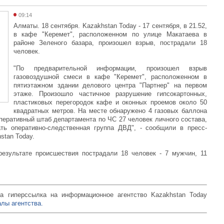
09:14
Алматы. 18 сентября. Kazakhstan Today - 17 сентября, в 21.52,
в кафе "Керемет", расположенном по улице Макатаева в
районе Зеленого базара, произошел взрыв, пострадали 18
человек.
"По предварительной информации, произошел взрыв
газовоздушной смеси в кафе "Керемет", расположенном в
пятиэтажном здании делового центра "Партнер" на первом
этаже. Произошло частичное разрушение гипсокартонных,
пластиковых перегородок кафе и оконных проемов около 50
квадратных метров. На месте обнаружено 4 газовых баллона
перативный штаб департамента по ЧС 27 человек личного состава,
ть оперативно-следственная группа ДВД", - сообщили в пресс-
stan Today.
езультате происшествия пострадали 18 человек - 7 мужчин, 11
а гиперссылка на информационное агентство Kazakhstan Today
лы агентства.