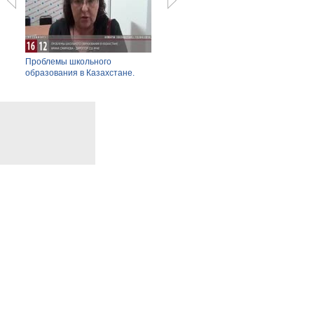
ения
Проблемы школьного
Тизер - "Раз в неделю".
Самы
микой
образования в Казахстане.
свете