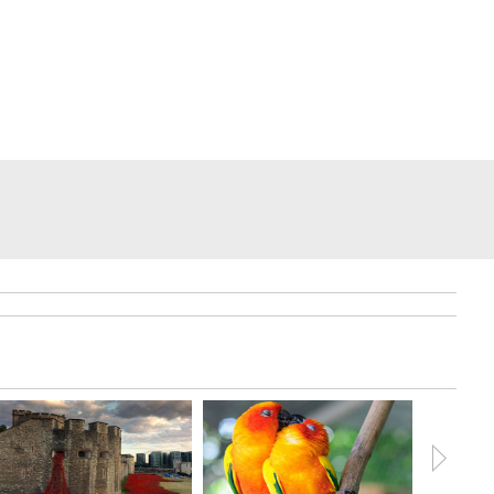
О тайных рычагах управл
мировой политикой, эконо
и СМИ.