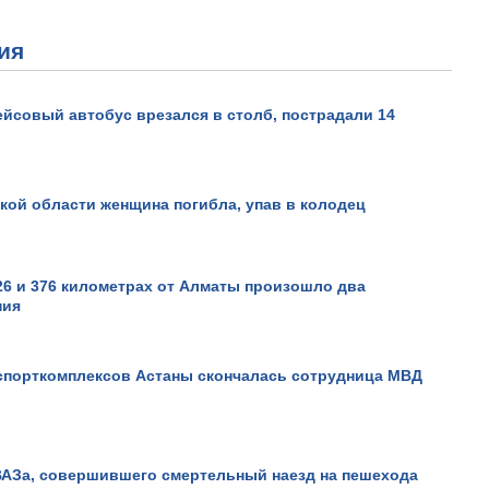
ия
йсовый автобус врезался в столб, пострадали 14
кой области женщина погибла, упав в колодец
26 и 376 километрах от Алматы произошло два
ния
 спорткомплексов Астаны скончалась сотрудница МВД
ВАЗа, совершившего смертельный наезд на пешехода