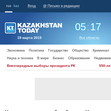
rus
kaz
Вход
@ Письмо в редакцию
05
:
17
19 марта 2015
Все области
Экономика
Политика
Государство
Общество
Криминал
Наука и техника
В мире
Бизнес
Образование
Недвижим
Внеочередные выборы президента РК
550-ле