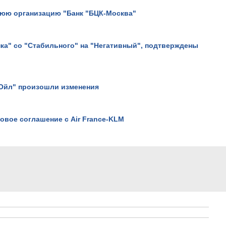
нюю организацию "Банк "БЦК-Москва"
ка" со "Стабильного" на "Негативный", подтверждены
сОйл" произошли изменения
У египетских пирамид выя
аномалию.
Просмотров: 15288
овое соглашение с Air France-KLM