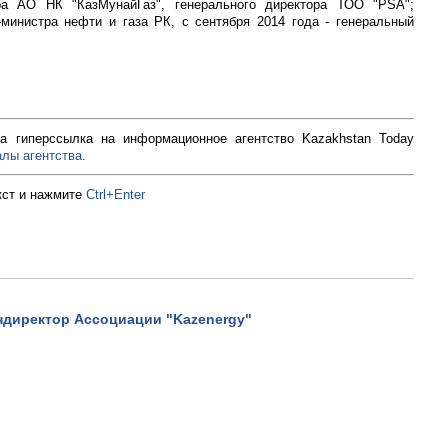
ра АО НК "КазМунайГаз", генерального директора ТОО "PSA";
министра нефти и газа РК, с сентября 2014 года - генеральный
а гиперссылка на информационное агентство Kazakhstan Today
лы агентства.
кст и нажмите
Ctrl+Enter
ндиректор Ассоциации "Kazenergy"