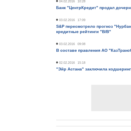
04.02.2016 10:28
Банк "ЦентрКредит" продал дочер
03.02.2016 17:09
S&P пересмотрело прогноз "Нурбан
кредитные рейтинги "В/В"
03.02.2016 09:08
В составе правления АО "КазТран
02.02.2016 15:18
"Эйр Астана" заключила кодшеринг