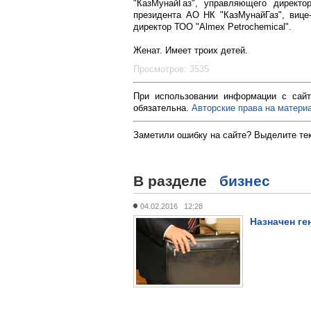
"КазМунайГаз", управляющего директо
президента АО НК "КазМунайГаз", вице-
директор ТОО "Almex Petrochemical".
Женат. Имеет троих детей.
Просмотров: 3535
При использовании информации с сайт
обязательна.
Авторские права на материа
Заметили ошибку на сайте? Выделите те
В разделе
бизнес
04.02.2016 12:28
Назначен ге