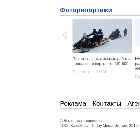
Фоторепортажи
Поисково-спасательные работы
ИН
пропавшего вертолета MD-600
ра
«Н
Просмотров: 21638
Пр
Реклама
Контакты
Аге
© Все права защишены
ТОО «Kazakhstan Today Media Group», 2015