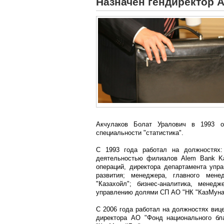
Назначен гендиректор 
Акчулаков Болат Уралович в 1993 о
специальности "статистика".
С 1993 года работал на должностях: 
деятельностью филиалов Alem Bank Ka
операций, директора департамента упра
развития; менеджера, главного мен
"Казахойл"; бизнес-аналитика, менед
управлению долями СП АО "НК "КазМуна
С 2006 года работал на должностях виц
директора АО "Фонд национального бл