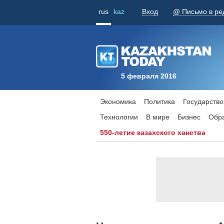
rus
kaz
Вход
@ Письмо в ре
5 февраля 2016
Экономика
Политика
Государство
Технологии
В мире
Бизнес
Обр
550-летие казахского ханства