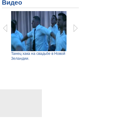
Видео
вили
Танец хака на свадьбе в Новой
Ступень ракеты Falcon 9
Как п
Зеландии.
взорвалась при неудачной
доме 
посадке.
Просмотров: 2308
Прос
Просмотров: 2776