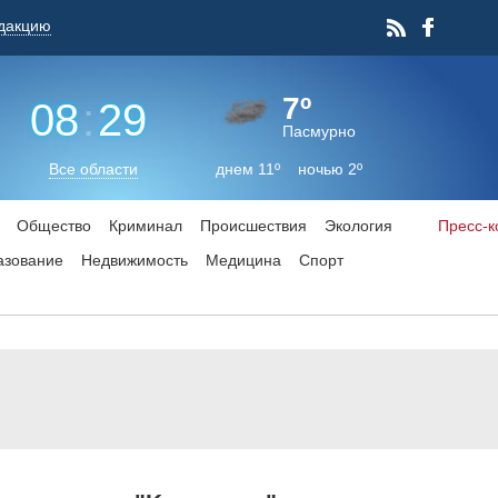
дакцию
7º
08
:
29
Пасмурно
Все области
днем 11º ночью 2º
Общество
Криминал
Происшествия
Экология
Пресс-
азование
Недвижимость
Медицина
Спорт