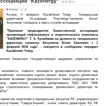
Ассоциации "Kazenergy"
04.02.2016
Бизнес
12:28
Астана. 4 февраля. Kazakhstan Today - Генеральным
директором Ассоциации "Kazenergy"назначен Болат
Акчулаков, сообщили в пресс-службе ассоциации.
"Приказом председателя Казахстанской ассоциации
организаций нефтегазового и энергетического комплекса
"KAZENERGY" Т. А. Кулибаева на должность генерального
директора назначен Акчулаков Болат Уралович с 1
февраля 2016 года", - говорится в сообщении, передает
Kazakhstan Today.
кончил Казахскую государственную академию управления по
экономиста, главного экономиста департамента контроля над
zakhstan; начальника отдела ценных бумаг, отдела дилинговых
вления активами Центрально-Азиатского банка сотрудничества и
еджер, заместителя директора департамента ТШО ЗАО "ННК
жера стратегического планирования, финансового директора по
йГаз".
е-министра энергетики и минеральных ресурсов РК, управляющего
агосостояния "Самрук-Казына", члена совета директоров АО НК