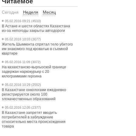
Читаемое
Сегодня
Неделя
Месяц
05.02.2016 09:21 (4510)
В Астане и шести областях Казахстана
из-за непогоды закрыты автодороги
05.02.2016 10:03 (3077)
Житель Шымкента спрятал тело убитого
им знакомого под кроватью в съемной
квартире
05.02.2016 11:09 (3072)
На казахстанско-кыргызской границе
задержан наркокурьер с 20
килограммами героина
05.02.2016 10:29 (2552)
В Казахстане онкологами ежедневно
регистрируется около 100
злокачественных образований
05.02.2016 12:05 (2377)
В Казахстане запретят вводить
потребителей в заблуждение
относительно места происхождения
товара