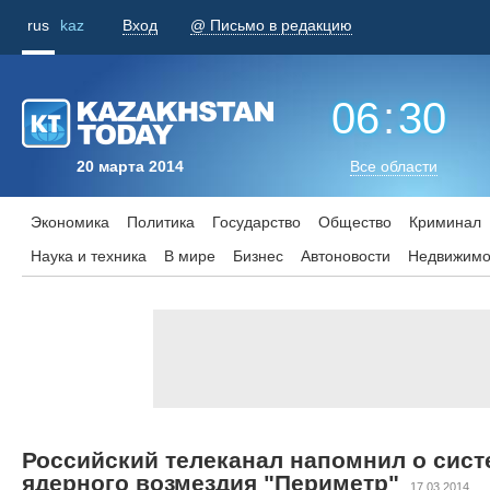
rus
kaz
Вход
@ Письмо в редакцию
06
:
30
20 марта 2014
Все области
Экономика
Политика
Государство
Общество
Криминал
Наука и техника
В мире
Бизнес
Aвтоновости
Недвижимо
Российский телеканал напомнил о сист
ядерного возмездия "Периметр"
17.03.2014