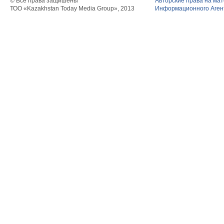
© Все права защишены
Авторские права на ма
ТОО «Kazakhstan Today Media Group», 2013
Информационного Агент