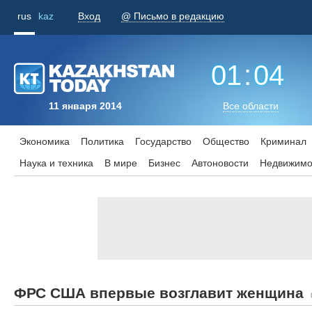
rus
kaz
Вход
@ Письмо в редакцию
01
:
04
11 января 2014
Все области
Экономика
Политика
Государство
Общество
Криминал
Наука и техника
В мире
Бизнес
Aвтоновости
Недвижимо
ФРС США впервые возглавит женщина