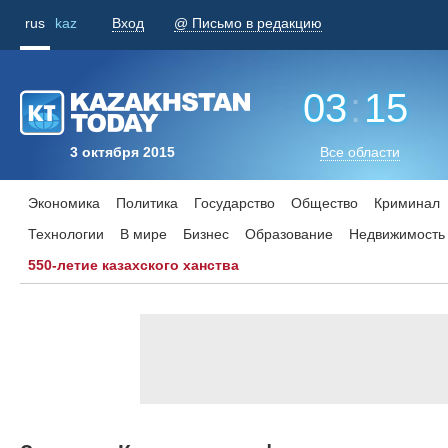
rus
kaz
Вход
@ Письмо в редакцию
03
:
15
3 октября 2015
Все области
Экономика
Политика
Государство
Общество
Криминал
Технологии
В мире
Бизнес
Образование
Недвижимость
550-летие казахского ханства