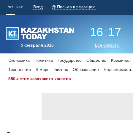
rus
kaz
Вход
@ Письмо в редакцию
16
:
17
5 февраля 2016
Все области
Экономика
Политика
Государство
Общество
Криминал
Технологии
В мире
Бизнес
Образование
Недвижимость
550-летие казахского ханства