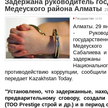
Задержана руководитель го
Медеуского района Алматы
2
Государство
12:54
Алматы. 29 ян
- Руковод
государс
Медеуско
Сабалиева и
задержан
Национа
противодействию коррупции, сообщили
передает Kazakhstan Today.
"Установлено, что задержанные, нахо
предварительному сговору, создали
(ТОО Prestige строй и др.) и в период 