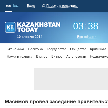
rus
kaz
Вход
@ Письмо в редакцию
03
:
38
10 апреля 2014
Все области
Экономика
Политика
Государство
Общество
Криминал
Наука и техника
В мире
Бизнес
Aвтоновости
Недвижимо
Масимов провел заседание правительс