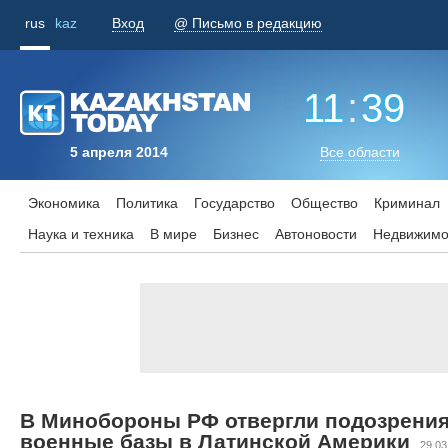
rus
kaz
Вход
@ Письмо в редакцию
11
:
39
5 апреля 2014
Все области
Экономика
Политика
Государство
Общество
Криминал
Наука и техника
В мире
Бизнес
Aвтоновости
Недвижимо
В Минобороны РФ отвергли подозрения
военные базы в Латинской Америки
29.03