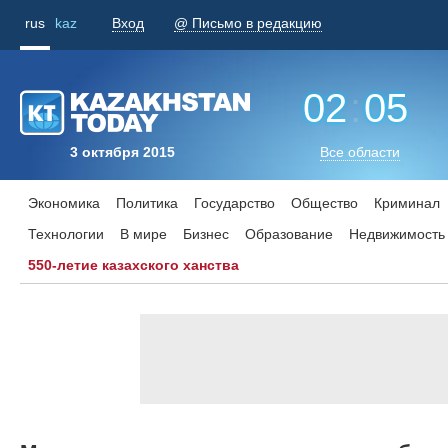
rus
kaz
Вход
@ Письмо в редакцию
02
:
05
3 октября 2015
Все области
Экономика
Политика
Государство
Общество
Криминал
Технологии
В мире
Бизнес
Образование
Недвижимость
550-летие казахского ханства