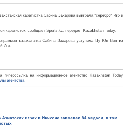
азахстанская каратистка Сабина Захарова выиграла "серебро" Игр в
и каратисток, сообщает Sports.kz, передает Kazakhstan Today.
лограммов казахстанка Сабина Захарова уступила Цу Юн Вен из
й Игр.
а гиперссылка на информационное агентство Kazakhstan Today
лы агентства.
а Азиатских играх в Инчхоне завоевал 84 медали, в том
лотых