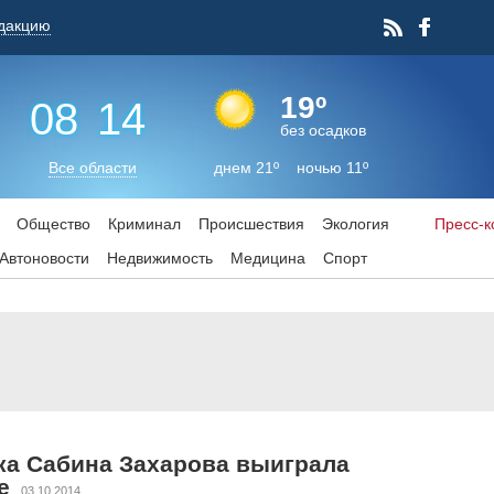
дакцию
19º
08
:
14
без осадков
Все области
днем 21º ночью 11º
Общество
Криминал
Происшествия
Экология
Пресс-
Aвтоновости
Недвижимость
Медицина
Спорт
тка Сабина Захарова выиграла
е
03.10.2014