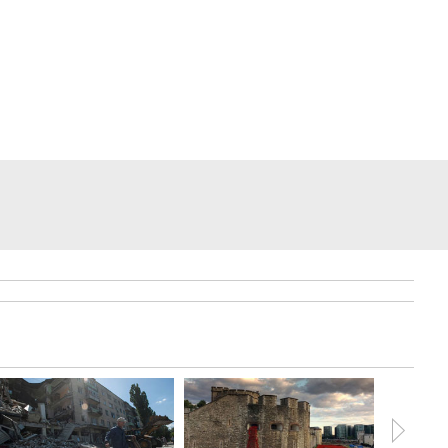
РќР°СЃС‚РѕСЏС‰РёРµ
РјСѓР¶С‡РёРЅС‹.