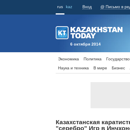
rus
kaz
Вход
@ Письмо в ре
6 октября 2014
Экономика
Политика
Государство
Наука и техника
В мире
Бизнес
Казахстанская каратис
"серебро" Игр в Инчхон