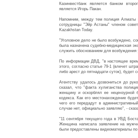
Казинвестбанк является банком второ
является Игорь Пакан.
Напомним, между тем полиция Алматы н
сотрудницы "Эйр Астаны" членом совет
Kazakhstan Today.
"Уголовное дело не было возбуждено, со
была назначена судебно-медицинская экс
служить обоснованием для возбуждения у
По информации ДВД, "в настоящее вре
этого, согласно статье 79-1 (влечет шт
либо арест до пятнадцати суток), будет 
Агентству удалось дозвониться до ру
сказал, что "факта хулиганства полици
женщину и оскорблял ее нецензурной б
кодекса. Как его местонахождение будет
чего его передадут в административный
случае нет, официально заявляю", - ска
"11 сентября текущего года в УВД Бост
Женщина написала заявление на мужчи
были предоставлены видеоматериалы по 