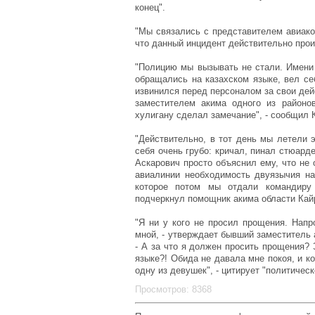
конец".
"Мы связались с представителем авиако
что данный инцидент действительно произ
"Полицию мы вызывать не стали. Имени 
обращались на казахском языке, вел се
извинился перед персоналом за свои дейс
заместителем акима одного из районов
хулигану сделал замечание", - сообщил К
"Действительно, в тот день мы летели 
себя очень грубо: кричал, пинал стюард
Аскарович просто объяснил ему, что не 
авиалинии необходимость двуязычия на
которое потом мы отдали командиру 
подчеркнул помощник акима области Кай
"Я ни у кого не просил прощения. Напр
мной, - утверждает бывший заместитель
- А за что я должен просить прощения? 
языке?! Обида не давала мне покоя, и к
одну из девушек", - цитирует "политическ
Просмотров: 8368