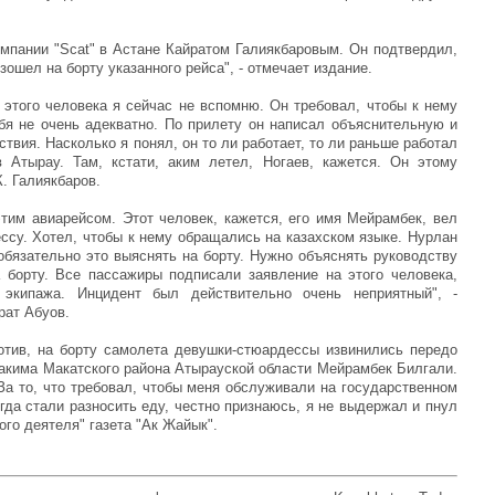
мпании "Scat" в Астане Кайратом Галиякбаровым. Он подтвердил,
ошел на борту указанного рейса", - отмечает издание.
этого человека я сейчас не вспомню. Он требовал, чтобы к нему
бя не очень адекватно. По прилету он написал объяснительную и
твия. Насколько я понял, он то ли работает, то ли раньше работал
 Атырау. Там, кстати, аким летел, Ногаев, кажется. Он этому
. Галиякбаров.
этим авиарейсом. Этот человек, кажется, его имя Мейрамбек, вел
ессу. Хотел, чтобы к нему обращались на казахском языке. Нурлан
обязательно это выяснять на борту. Нужно объяснять руководству
 борту. Все пассажиры подписали заявление на этого человека,
экипажа. Инцидент был действительно очень неприятный", -
рат Абуов.
отив, на борту самолета девушки-стюардессы извинились передо
 акима Макатского района Атырауской области Мейрамбек Билгали.
За то, что требовал, чтобы меня обслуживали на государственном
огда стали разносить еду, честно признаюсь, я не выдержал и пнул
ого деятеля" газета "Ак Жайык".