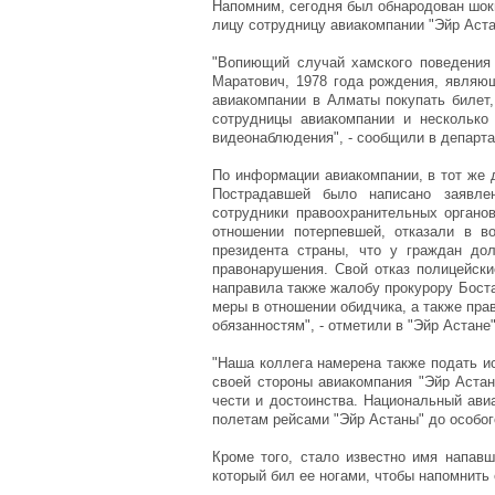
Напомним, сегодня был обнародован шок
лицу сотрудницу авиакомпании "Эйр Астан
"Вопиющий случай хамского поведения 
Маратович, 1978 года рождения, являю
авиакомпании в Алматы покупать билет,
сотрудницы авиакомпании и несколько
видеонаблюдения", - сообщили в департ
По информации авиакомпании, в тот же 
Пострадавшей было написано заявле
сотрудники правоохранительных органов
отношении потерпевшей, отказали в в
президента страны, что у граждан до
правонарушения. Свой отказ полицейски
направила также жалобу прокурору Боста
меры в отношении обидчика, а также пра
обязанностям", - отметили в "Эйр Астане"
"Наша коллега намерена также подать и
своей стороны авиакомпания "Эйр Аста
чести и достоинства. Национальный ави
полетам рейсами "Эйр Астаны" до особог
Кроме того, стало известно имя напавш
который бил ее ногами, чтобы напомнить е