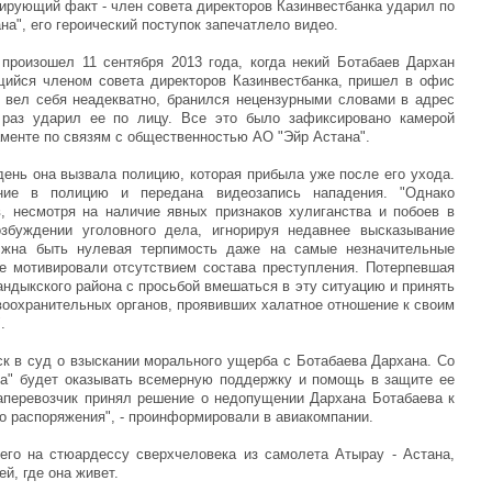
ирующий факт - член совета директоров Казинвестбанка ударил по
а", его героический поступок запечатлело видео.
произошел 11 сентября 2013 года, когда некий Ботабаев Дархан
щийся членом совета директоров Казинвестбанка, пришел в офис
 вел себя неадекватно, бранился нецензурными словами в адрес
 раз ударил ее по лицу. Все это было зафиксировано камерой
аменте по связям с общественностью АО "Эйр Астана".
день она вызвала полицию, которая прибыла уже после его ухода.
ние в полицию и передана видеозапись нападения. "Однако
, несмотря на наличие явных признаков хулиганства и побоев в
озбуждении уголовного дела, игнорируя недавнее высказывание
лжна быть нулевая терпимость даже на самые незначительные
е мотивировали отсутствием состава преступления. Потерпевшая
ндыкского района с просьбой вмешаться в эту ситуацию и принять
воохранительных органов, проявивших халатное отношение к своим
.
ск в суд о взыскании морального ущерба с Ботабаева Дархана. Со
на" будет оказывать всемерную поддержку и помощь в защите ее
аперевозчик принял решение о недопущении Дархана Ботабаева к
о распоряжения", - проинформировали в авиакомпании.
его на стюардессу сверхчеловека из самолета Атырау - Астана,
й, где она живет.