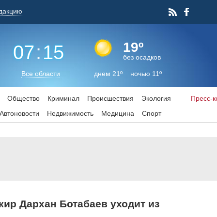
дакцию
19º
07
:
15
без осадков
Все области
днем 21º ночью 11º
Общество
Криминал
Происшествия
Экология
Пресс-
Aвтоновости
Недвижимость
Медицина
Спорт
ир Дархан Ботабаев уходит из