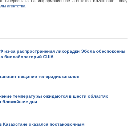
а гиперссылка на информационное агентство Kazakhstan Today
лы агентства.
Ф из-за распространения лихорадки Эбола обеспокоены
ла биолабораторий США
остановят вещание телерадиоканалов
жение температуры ожидаются в шести областях
 в ближайшие дни
в Казахстане оказался постановочным