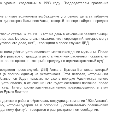
го уровня, созданным в 1993 году. Председателем правления
е считает возможным возбуждение уголовного дела за избиение
а директоров Казинвестбанка, который не еще найден, передает
гласно статье 37 УК РК. В тот же день в отношении заявительницы
пертиза. Ее результаты показали, что повреждений, которые могут
головного дела, нет", - сообщили в пресс-службе ДВД.
мя полицейские устанавливают местонахождение мужчины. После
раф в размере от двадцати до ста месячных расчетных показателей
Настоящие мужчины.
составлен протокол, который передадут в административный суд".
Просмотров: 58344
ководителя пресс-службы ДВД Алматы Ермека Болтаева, который
я (в произошедшем) не усматривает. Этот человек, который бил
ранью, он будет наказан, но уже в порядке Административного
 установлено, в отношении него будет составлен протокол, после
 суд. Ничего, кроме административного правонарушения, в этом
зал Ермек Болтаев.
андыкского района обратилась сотрудница компании "Эйр-Астана".
ну, который ударил ее и оскорбил. Дополнительно полицейским
данному факту", - говорится в распространенном сообщении.