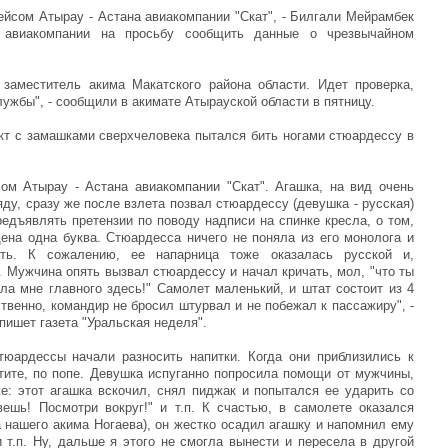
ейсом Атырау - Астана авиакомпании "Скат", - Билгали Мейрамбек
 авиакомпании на просьбу сообщить данные о чрезвычайном
заместитель акима Макатского района области. Идет проверка,
лужбы", - сообщили в акимате Атырауской области в пятницу.
кт с замашками сверхчеловека пытался бить ногами стюардессу в
ом Атырау - Астана авиакомпании "Скат". Агашка, на вид очень
ду, сразу же после взлета позвал стюардессу (девушка - русская)
редъявлять претензии по поводу надписи на спинке кресла, о том,
щена одна буква. Стюардесса ничего не поняла из его монолога и
ть. К сожалению, ее напарница тоже оказалась русской и,
. Мужчина опять вызвал стюардессу и начал кричать, мол, "что ты
ла мне главного здесь!" Самолет маленький, и штат состоит из 4
ственно, командир не бросил штурвал и не побежал к пассажиру", -
пишет газета "Уральская неделя".
тюардессы начали разносить напитки. Когда они приблизились к
стите, по попе. Девушка испуганно попросила помощи от мужчины,
: этот агашка вскочил, снял пиджак и попытался ее ударить со
вешь! Посмотри вокруг!" и т.п. К счастью, в самолете оказался
а нашего акима Ногаева), он жестко осадил агашку и напомнил ему
и т.п. Ну, дальше я этого не смогла вынести и пересела в другой