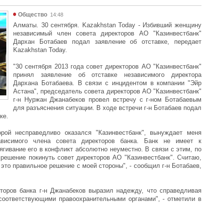
Общество
14:48
Алматы. 30 сентября. Kazakhstan Today - Избивший женщину
независимый член совета директоров АО "Казинвестбанк"
Дархан Ботабаев подал заявление об отставке, передает
Kazakhstan Today.
"30 сентября 2013 года совет директоров АО "Казинвестбанк"
принял заявление об отставке независимого директора
Дархана Ботабаева. В связи с инцидентом в компании "Эйр
Астана", председатель совета директоров АО "Казинвестбанк"
г-н Нуржан Джанабеков провел встречу с г-ном Ботабаевым
для разъяснения ситуации. В ходе встречи г-н Ботабаев подал
ке.
орой несправедливо оказался "Казинвестбанк", вынуждает меня
висимого члена совета директоров банка. Банк не имеет к
гивание его в конфликт абсолютно неуместно. В связи с этим, по
решение покинуть совет директоров АО "Казинвестбанк". Считаю,
 это правильное решение с моей стороны", - сообщил г-н Ботабаев,
торов банка г-н Джанабеков выразил надежду, что справедливая
соответствующими правоохранительными органами", - отметили в