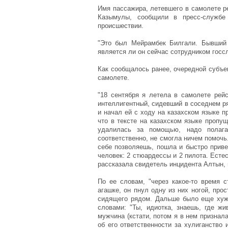
Имя пассажира, летевшего в самолете р
Казымулы, сообщили в пресс-службе
происшествии.
"Это был Мейрамбек Билгали. Бывший 
является ли он сейчас сотрудником госс
Как сообщалось ранее, очередной субъе
самолете.
"18 сентября я летела в самолете рейс
интеллигентный, сидевший в соседнем ря
и начал ей с ходу на казахском языке п
что в тексте на казахском языке пропу
удалилась за помощью, надо полага
соответственно, не смогла ничем помочь
себе позволяешь, пошла и быстро приве
человек: 2 стюардессы и 2 пилота. Есте
рассказала свидетель инцидента Алтын, 
По ее словам, "через какое-то время с
агашке, он пнул одну из них ногой, про
сидящего рядом. Дальше было еще хуже
словами: "Ты, идиотка, знаешь, где жи
мужчина (кстати, потом я в нем признал
об его ответственности за хулиганство 