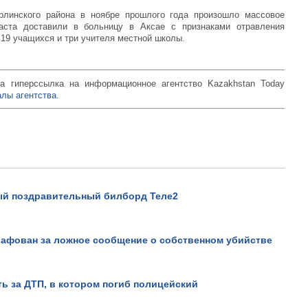
рлинского района в ноябре прошлого года произошло массовое
раста доставили в больницу в Аксае с признаками отравления
19 учащихся и три учителя местной школы.
а гиперссылка на информационное агентство Kazakhstan Today
лы агентства.
ый поздравительный билборд Теле2
афован за ложное сообщение о собственном убийстве
ть за ДТП, в котором погиб полицейский