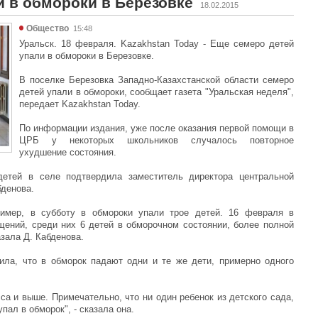
и в обмороки в Березовке
18.02.2015
Общество
15:48
Уральск. 18 февраля. Kazakhstan Today - Еще семеро детей
упали в обмороки в Березовке.
В поселке Березовка Западно-Казахстанской области семеро
детей упали в обмороки, сообщает газета "Уральская неделя",
передает Kazakhstan Today.
По информации издания, уже после оказания первой помощи в
ЦРБ у некоторых школьников случалось повторное
ухудшение состояния.
етей в селе подтвердила заместитель директора центральной
бденова.
имер, в субботу в обмороки упали трое детей. 16 февраля в
ений, среди них 6 детей в обморочном состоянии, более полной
зала Д. Кабденова.
ила, что в обморок падают одни и те же дети, примерно одного
са и выше. Примечательно, что ни один ребенок из детского сада,
пал в обморок", - сказала она.