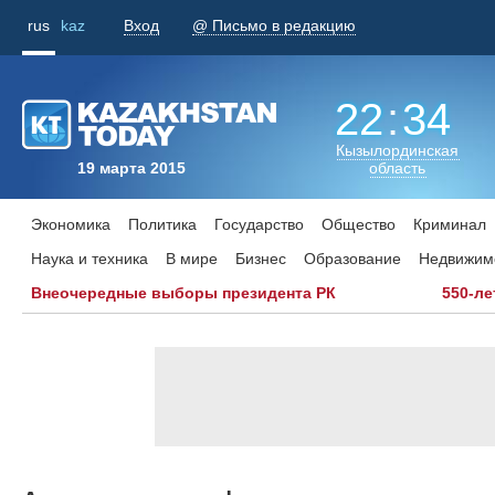
rus
kaz
Вход
@ Письмо в редакцию
22
:
34
Кызылординская
19 марта 2015
область
Экономика
Политика
Государство
Общество
Криминал
Наука и техника
В мире
Бизнес
Образование
Недвижим
Внеочередные выборы президента РК
550-ле