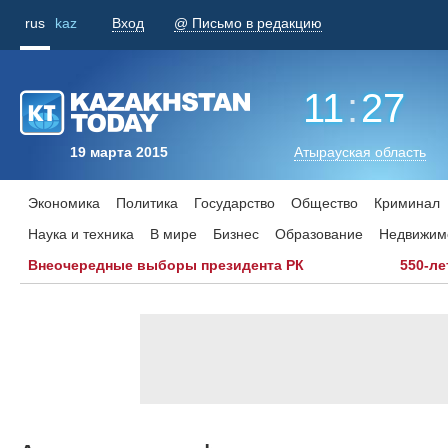
rus
kaz
Вход
@ Письмо в редакцию
11
:
27
19 марта 2015
Атырауская область
Экономика
Политика
Государство
Общество
Криминал
Наука и техника
В мире
Бизнес
Образование
Недвижим
Внеочередные выборы президента РК
550-ле