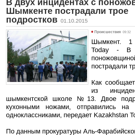
В двух инцидентах с поножо
Шымкенте пострадали трое
подростков
01.10.2015
Происшествия
09:32
Шымкент. 1 
Today - В 
поножовщ
пострадали тр
Как сообщае
из инциде
шымкентской школе №13. Двое подро
кухонными ножами, отправились на
одноклассниками, передает Kazakhstan T
По данным прокуратуры Аль-Фарабийског