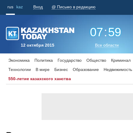
rus
kaz
Вход
@ Письмо в редакцию
07
:
59
12 октября 2015
Все области
Экономика
Политика
Государство
Общество
Криминал
Технологии
В мире
Бизнес
Образование
Недвижимость
550-летие казахского ханства