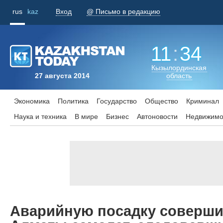
rus
kaz
Вход
@ Письмо в редакцию
11
:
34
Кызылординская
27 августа 2014
область
Экономика
Политика
Государство
Общество
Криминал
Наука и техника
В мире
Бизнес
Aвтоновости
Недвижимо
Аварийную посадку соверши