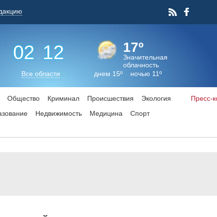
дакцию
17º
02
:
12
Значительная
облачность
Все области
днем 15º ночью 11º
Общество
Криминал
Происшествия
Экология
Пресс-
азование
Недвижимость
Медицина
Спорт