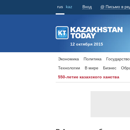
rus
kaz
Вход
@ Письмо в ре
12 октября 2015
Экономика
Политика
Государство
Технологии
В мире
Бизнес
Обр
550-летие казахского ханства