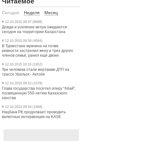
Читаемое
Сегодня
Неделя
Месяц
12.10.2015 08:47 (8688)
Дожди и усиление ветра ожидаются
сегодня на территории Казахстана
12.10.2015 09:36 (4584)
В Туркестане мужчина на почве
ревности застрелил жену и трех других
членов семьи, ранил еще двоих
12.10.2015 10:15 (1952)
Три человека стали жертвами ДТП на
трассе Уральск - Актобе
12.10.2015 09:10 (1578)
Глава государства посетил оперу "Абай",
посвященную 550-летию Казахского
ханства
12.10.2015 09:54 (1568)
Нацбанк РК продолжает проводить
валютные интервенции на KASE