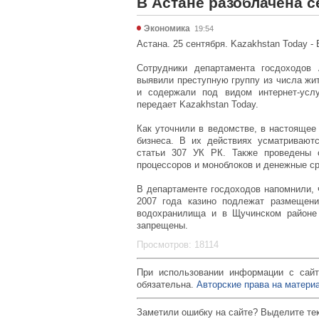
В Астане разоблачена с
Экономика
19:54
Астана. 25 сентября. Kazakhstan Today -
Сотрудники департамента госдоходов 
выявили преступную группу из числа жит
и содержали под видом интернет-услу
передает Kazakhstan Today.
Как уточнили в ведомстве, в настоящее
бизнеса. В их действиях усматриваютс
статьи 307 УК РК. Также проведены 
процессоров и моноблоков и денежные ср
В департаменте госдоходов напомнили, ч
2007 года казино подлежат размещени
водохранилища и в Щучинском районе 
запрещены.
Просмотров: 18114
При использовании информации с сайт
обязательна.
Авторские права на материа
Заметили ошибку на сайте? Выделите те