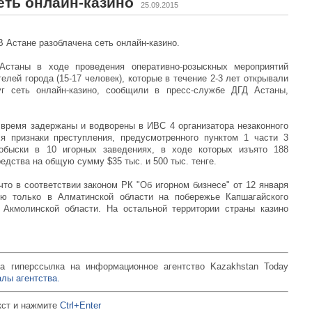
еть онлайн-казино
25.09.2015
 В Астане разоблачена сеть онлайн-казино.
Астаны в ходе проведения оперативно-розыскных мероприятий
елей города (15-17 человек), которые в течение 2-3 лет открывали
г сеть онлайн-казино, сообщили в пресс-службе ДГД Астаны,
 время задержаны и водворены в ИВС 4 организатора незаконного
я признаки преступления, предусмотренного пунктом 1 части 3
обыски в 10 игорных заведениях, в ходе которых изъято 188
едства на общую сумму $35 тыс. и 500 тыс. тенге.
то в соответствии законом РК "Об игорном бизнесе" от 12 января
ю только в Алматинской области на побережье Капшагайского
Акмолинской области. На остальной территории страны казино
а гиперссылка на информационное агентство Kazakhstan Today
лы агентства.
кст и нажмите
Ctrl+Enter