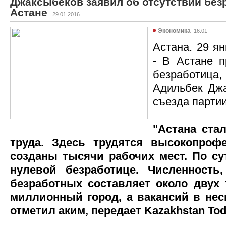
Джаксыбеков заявил об отсутствии без
Астане
29.01.2016
Экономика
16:01
Астана. 29 ян
- В Астане п
безработица
Адильбек Джа
съезда партии
"Астана ста
труда. Здесь трудятся высокопроф
созданы тысячи рабочих мест. По су
нулевой безработице. Численность,
безработных составляет около двух 
миллионный город, а вакансий в неск
отметил аким, передает Kazakhstan Tod