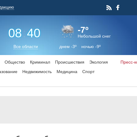
дакцию
-7º
08
:
40
Небольшой снег
Все области
днем -3º ночью -9º
Общество
Криминал
Происшествия
Экология
Пресс-
азование
Недвижимость
Медицина
Спорт