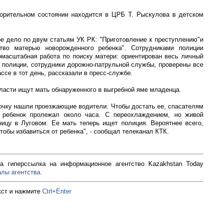
орительном состоянии находится в ЦРБ Т. Рыскулова в детском
е дело по двум статьям УК РК: "Приготовление к преступлению"и
тво матерью новорожденного ребенка". Сотрудниками полиции
масштабная работа по поиску матери: ориентирован весь личный
ы полиции, сотрудники дорожно-патрульной службы, проверены все
се в тот день, рассказали в пресс-службе.
ласти ищут мать обнаруженного в выгребной яме младенца.
чку нашли проезжающие водители. Чтобы достать ее, спасателям
 ребенок пролежал около часа. С переохлаждением, но живой
У египетских пирамид выя
цу в Луговом. Ее мать теперь ищет полиция. Вероятнее всего,
аномалию.
тобы избавиться от ребенка", - сообщал телеканал КТК.
Просмотров: 15748
а гиперссылка на информационное агентство Kazakhstan Today
лы агентства.
кст и нажмите
Ctrl+Enter