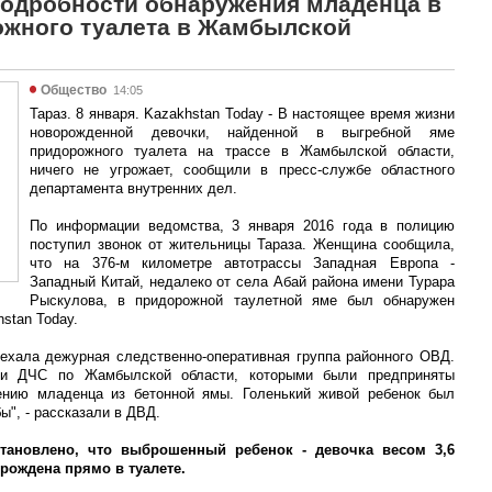
подробности обнаружения младенца в
ожного туалета в Жамбылской
Общество
14:05
Тараз. 8 января. Kazakhstan Today - В настоящее время жизни
новорожденной девочки, найденной в выгребной яме
придорожного туалета на трассе в Жамбылской области,
ничего не угрожает, сообщили в пресс-службе областного
департамента внутренних дел.
По информации ведомства, 3 января 2016 года в полицию
поступил звонок от жительницы Тараза. Женщина сообщила,
что на 376-м километре автотрассы Западная Европа -
Западный Китай, недалеко от села Абай района имени Турара
Рыскулова, в придорожной таулетной яме был обнаружен
stan Today.
ехала дежурная следственно-оперативная группа районного ОВД.
ли ДЧС по Жамбылской области, которыми были предприняты
ению младенца из бетонной ямы. Голенький живой ребенок был
", - рассказали в ДВД.
тановлено, что выброшенный ребенок - девочка весом 3,6
рождена прямо в туалете.