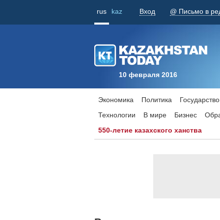
rus
kaz
Вход
@ Письмо в ре
10 февраля 2016
Экономика
Политика
Государство
Технологии
В мире
Бизнес
Обр
550-летие казахского ханства