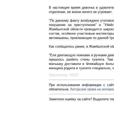
В настоящее время девочка в удовлетв
отделении, ее жизни ничего не угрожает.
"По данному факту возбуждено уголовно
покушение на преступление" и "Убийс
Жамбылской области проводится широко
состав, особенно участковые инспектор
автомашины, проезжающие по данной трас
Как сообщалось ранее, в Жамбылской об
"Еле двигающую ножками и ручками дево
пришлось разбить стены туалета. Там
малышку доставили в ближайшую больни
женщина родила в туалете специально, ч
Просмотров: 43110
При использовании информации с сайт
обязательна.
Авторские права на материа
Заметили ошибку на сайте? Выделите те