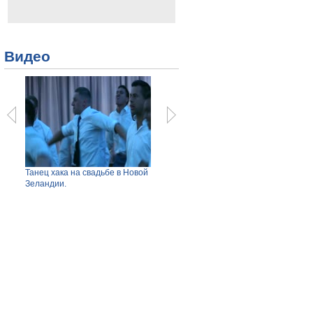
Видео
вили
Танец хака на свадьбе в Новой
Ступень ракеты Falcon 9
Как п
Зеландии.
взорвалась при неудачной
доме 
посадке.
Просмотров: 3380
Прос
Просмотров: 3388