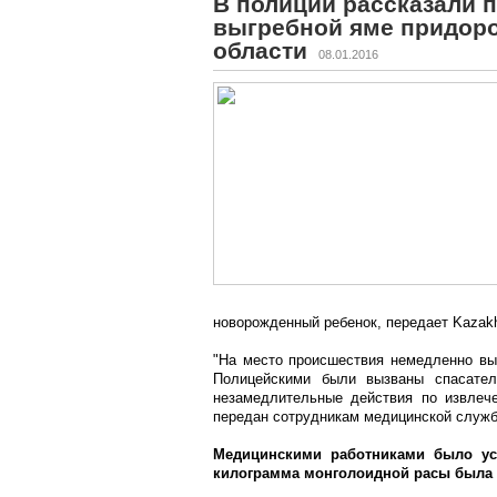
В полиции рассказали 
выгребной яме придор
области
08.01.2016
новорожденный ребенок, передает Kazakh
"На место происшествия немедленно вы
Полицейскими были вызваны спасате
незамедлительные действия по извлеч
передан сотрудникам медицинской службы
Медицинскими работниками было ус
килограмма монголоидной расы была 