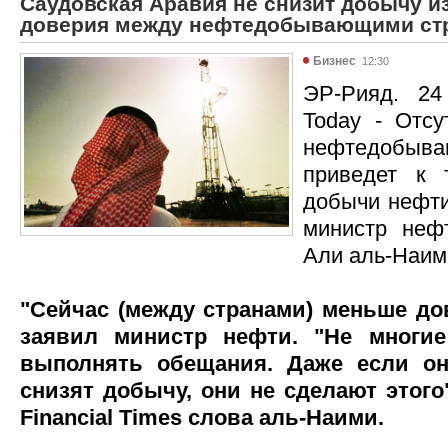
Саудовская Аравия не снизит добычу из
доверия между нефтедобывающими ст
Бизнес
12:30
ЭР-Рияд. 24
Today - Отс
нефтедобы
приведет к 
добычи нефти
министр неф
Али аль-Наим
"Сейчас (между странами) меньше дов
заявил министр нефти. "Не многи
выполнять обещания. Даже если он
снизят добычу, они не сделают этого
Financial Times слова аль-Наими.