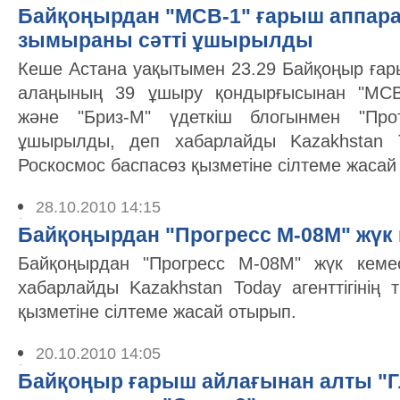
Байқоңырдан "МСВ-1" ғарыш аппар
зымыраны сәтті ұшырылды
Кеше Астана уақытымен 23.29 Байқоңыр ға
алаңының 39 ұшыру қондырғысынан "МСВ
және "Бриз-М" үдеткіш блогынмен "Про
ұшырылды, деп хабарлайды Kazakhstan Tod
Роскосмос баспасөз қызметіне сілтеме жасай
28.10.2010 14:15
Байқоңырдан "Прогресс М-08М" жүк
Байқоңырдан "Прогресс М-08М" жүк кеме
хабарлайды Kazakhstan Today агенттігінің
қызметіне сілтеме жасай отырып.
20.10.2010 14:05
Байқоңыр ғарыш айлағынан алты "Г