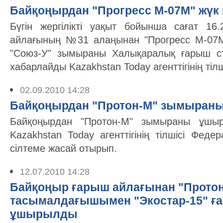
Байқоңырдан "Прогресс М-07М" жүк
Бүгін жергілікті уақыт бойынша сағат 16
айлағының №31 алаңынан "Прогресс М-07М
"Союз-У" зымыраны Халықаралық ғарыш ст
хабарлайды Kazakhstan Today агенттігінің тілш
02.09.2010 14:28
Байқоңырдан "Протон-М" зымыра
Байқоңырдан "Протон-М" зымыраны ұшы
Kazakhstan Today агенттігінің тілшісі Феде
сілтеме жасай отырып.
12.07.2010 14:28
Байқоңыр ғарыш айлағынан "Прото
тасымалдағышымен "Экостар-15" ғ
ұшырылды