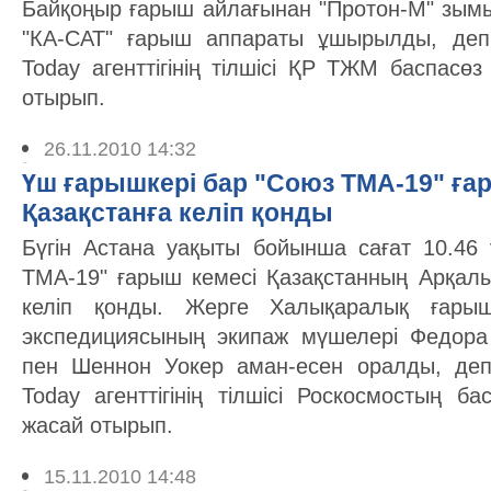
Байқоңыр ғарыш айлағынан "Протон-М" зы
"КА-САТ" ғарыш аппараты ұшырылды, деп
Today агенттігінің тілшісі ҚР ТЖМ баспасөз
отырып.
26.11.2010 14:32
Үш ғарышкері бар "Союз ТМА-19" ға
Қазақстанға келіп қонды
Бүгін Астана уақыты бойынша сағат 10.46
ТМА-19" ғарыш кемесі Қазақстанның Арқалы
келіп қонды. Жерге Халықаралық ғарыш
экспедициясының экипаж мүшелері Федора
пен Шеннон Уокер аман-есен оралды, деп
Today агенттігінің тілшісі Роскосмостың ба
жасай отырып.
15.11.2010 14:48