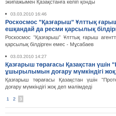
экипажымен Қазақстанға келіп қонды
03.03.2010 16:46
Роскосмос "Қазғарыш" Ұлттық ғарыш 
ешқандай да ресми қарсылық білдір
Роскосмос "Қазғарыш" Ұлттық ғарыш агентт
қарсылық білдірген емес - Мұсабаев
03.03.2010 14:27
Қазғарыш төрағасы Қазақстан үшін 
ұшырылымын доғару мүмкіндігі жоқ
Қазғарыш төрағасы Қазақстан үшін "Про
доғару мүмкіндігі жоқ деп мәлімдеді
1
2
3