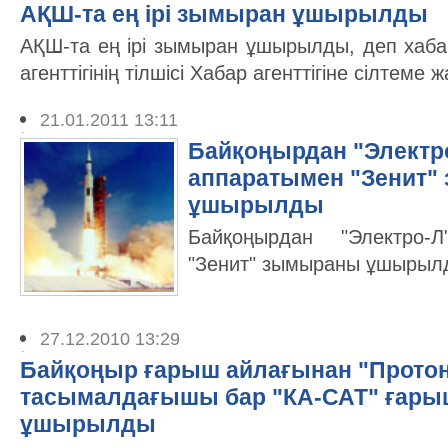
АҚШ-та ең ірі зымыран ұшырылды
АҚШ-та ең ірі зымыран ұшырылды, деп хаба
агенттігінің тілшісі Хабар агенттігіне сілтеме
21.01.2011 13:11
Байқоңырдан "Электр
аппаратымен "Зенит
ұшырылды
Байқоңырдан "Электро-
"Зенит" зымыраны ұшырыл
27.12.2010 13:29
Байқоңыр ғарыш айлағынан "Прото
тасымалдағышы бар "КА-САТ" ғары
ұшырылды