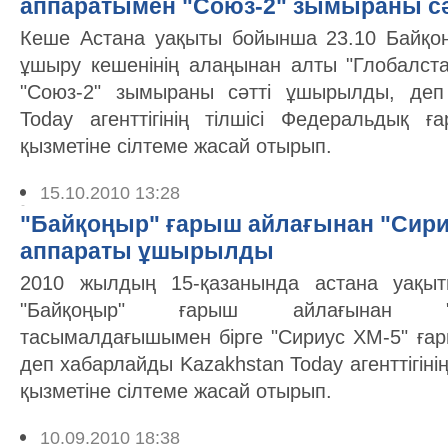
аппаратымен "Союз-2" зымыраны с
Кеше Астана уақыты бойынша 23.10 Байқо
ұшыру кешенінің алаңынан алты "Глобалст
"Союз-2" зымыраны сәтті ұшырылды, деп
Today агенттігінің тілшісі Федеральдық ғ
қызметіне сілтеме жасай отырып.
15.10.2010 13:28
"Байқоңыр" ғарыш айлағынан "Сири
аппараты ұшырылды
2010 жылдың 15-қазанында астана уақыт
"Байқоңыр" ғарыш айлағынан "
тасымалдағышымен бірге "Сириус ХМ-5" ғ
деп хабарлайды Kazakhstan Today агенттігіні
қызметіне сілтеме жасай отырып.
10.09.2010 18:38