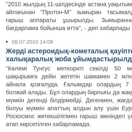
"2010 жылдың 11-шілдесінде астана уақыты
айлағынан "Протон-М" зымыран тасымалд
ғарыш аппараты ұшырылды. Зымыранн
бағдарлама бойынша өттә", - деп хабарлады
08.07.2010 14:08
Жерді астероидық-кометалық қауіпте
халықаралық жоба ұйымдастырыл
"Көлемі Тунгус метеориті секілді 50 м
шақырымға дейін жететін шамамен 2 млн
айнала қозғалуда. Ғалымдар олардың 7 
болжай алады. Бұл олардың барлығы да жа
мүмкін дегенді білдірмейді. Дегенмен, жағ
болуы мүмкін апаттың алдын алу үшін Еуро
Роскосмос жетекшілігімен ғарыш жөніндегі ү
атап көрсетілген хабарламада.