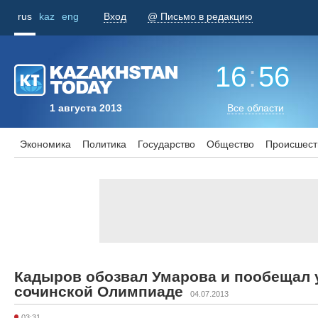
rus
kaz
eng
Вход
@ Письмо в редакцию
16
:
56
1 августа 2013
Все области
Экономика
Политика
Государство
Общество
Происшест
Кадыров обозвал Умарова и пообещал 
сочинской Олимпиаде
04.07.2013
03:31