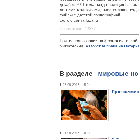
декабря 2011 года, когда полиция вылом
летними мальчиками, писало ранее издан
файлы с детской порнографией.
фото с сайта fuza.ru
Просмотров: 12367
При использовании информации с сайт
обязательна.
Авторские права на материа
В разделе
мировые но
23.09.2013 15:24
Программис
21.09.2013 16:21