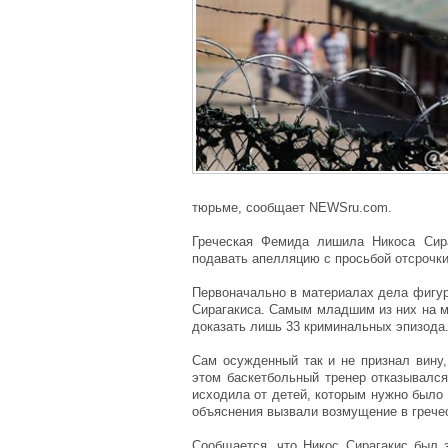
тюрьме, сообщает NEWSru.com.
Греческая Фемида лишила Никоса Сира
подавать апелляцию с просьбой отсрочки
Первоначально в материалах дела фигур
Сирагакиса. Самым младшим из них на м
доказать лишь 33 криминальных эпизода
Сам осужденный так и не признал вину,
этом баскетбольный тренер отказывался
исходила от детей, которым нужно было
объяснения вызвали возмущение в грече
Сообщается, что Никос Сирагакис был 