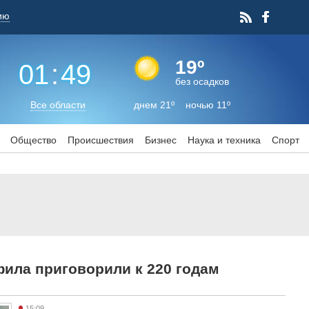
ию
19º
01
:
49
без осадков
Все области
днем 21º ночью 11º
Общество
Происшествия
Бизнес
Наука и техника
Спорт
фила приговорили к 220 годам
15:09