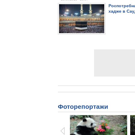
Роспотребна
хадже в Са
Фоторепортажи