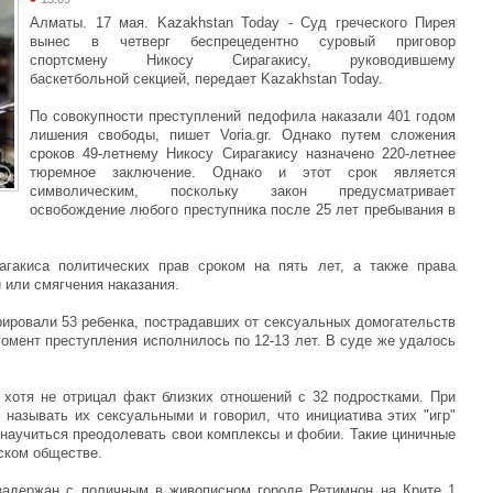
Алматы. 17 мая. Kazakhstan Today - Суд греческого Пирея
вынес в четверг беспрецедентно суровый приговор
спортсмену Никосу Сирагакису, руководившему
баскетбольной секцией, передает Kazakhstan Today.
По совокупности преступлений педофила наказали 401 годом
лишения свободы, пишет Voria.gr. Однако путем сложения
сроков 49-летнему Никосу Сирагакису назначено 220-летнее
тюремное заключение. Однако и этот срок является
символическим, поскольку закон предусматривает
освобождение любого преступника после 25 лет пребывания в
гакиса политических прав сроком на пять лет, а также права
 или смягчения наказания.
ировали 53 ребенка, пострадавших от сексуальных домогательств
омент преступления исполнилось по 12-13 лет. В суде же удалось
.
 хотя не отрицал факт близких отношений с 32 подростками. При
 называть их сексуальными и говорил, что инициатива этих "игр"
 научиться преодолевать свои комплексы и фобии. Такие циничные
ском обществе.
задержан с поличным в живописном городе Ретимнон на Крите 1