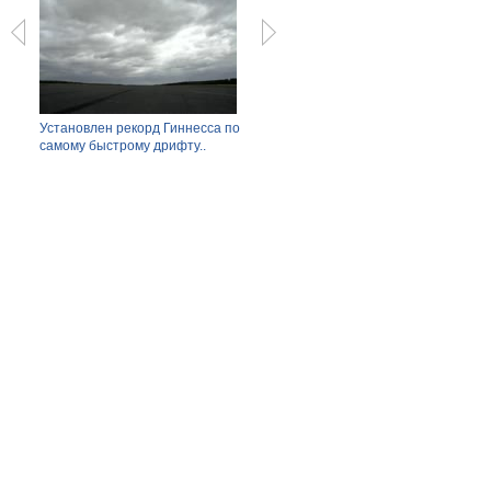
Установлен рекорд Гиннесса по
Гармония за $28 миллионов: дом
Бойц
самому быстрому дрифту..
на Гаваях.
драке