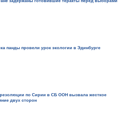
тане задержаны готовившие теракты перед выборами
Крушение "Протон-М".
ка панды провели урок экологии в Эдинбурге
 резолюции по Сирии в СБ ООН вызвала жесткое
яние двух сторон