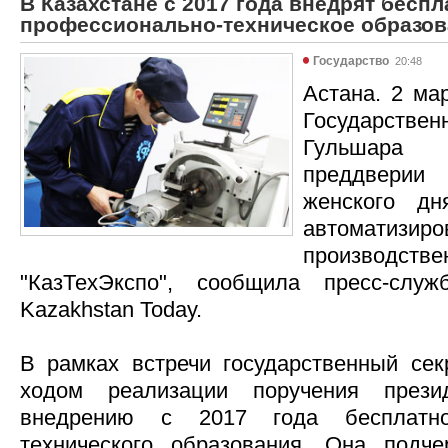
В Казахстане с 2017 года внедрят беспл
профессионально-техническое образо
Государство
20:48
Астана. 2 мар
Государств
Гульшара
преддвери
женского д
автоматизи
производс
"КазТехЭкспо", сообщила пресс-слу
Kazakhstan Today.
В рамках встречи государственный сек
ходом реализации поручения прези
внедрению с 2017 года бесплатно
технического образования. Она подче