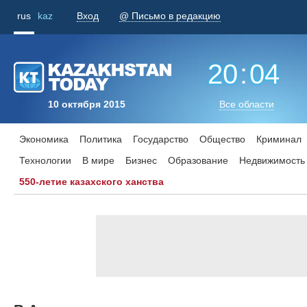
rus
kaz
Вход
@ Письмо в редакцию
20
:
04
10 октября 2015
Все области
Экономика
Политика
Государство
Общество
Криминал
Технологии
В мире
Бизнес
Образование
Недвижимость
550-летие казахского ханства