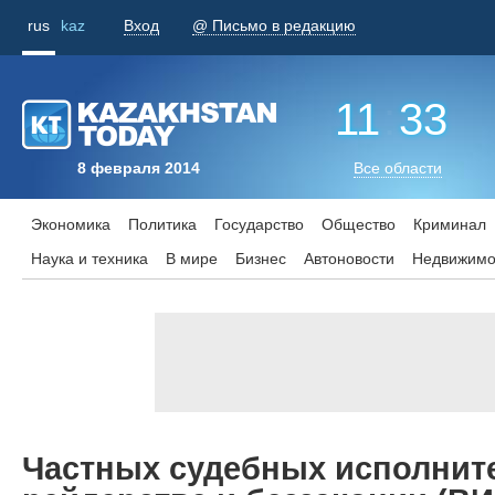
rus
kaz
Вход
@ Письмо в редакцию
11
:
33
8 февраля 2014
Все области
Экономика
Политика
Государство
Общество
Криминал
Наука и техника
В мире
Бизнес
Aвтоновости
Недвижимо
Частных судебных исполнит