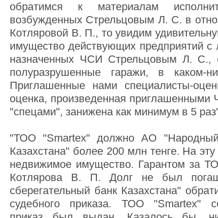
обратимся к материалам исполнит
возбужденных Стрельцовым Л. С. в отно
Котляровой В. П., то увидим удивительн
имущество действующих предприятий с л
назначенных ЧСИ Стрельцовым Л. С., 
полуразрушенные гаражи, в каком-ниб
Приглашенные нами специалисты-оцен
оценка, произведенная приглашенными 
"спецами", занижена как минимум в 5 раз"
"ТОО "Smartex" должно АО "Народный
Казахстана" более 200 млн тенге. На эт
недвижимое имущество. Гарантом за ТО
Котлярова В. П. Долг не был пог
сберегательный банк Казахстана" обрат
судебного приказа. ТОО "Smartex" с
приказ был выдан. Казалось бы, 