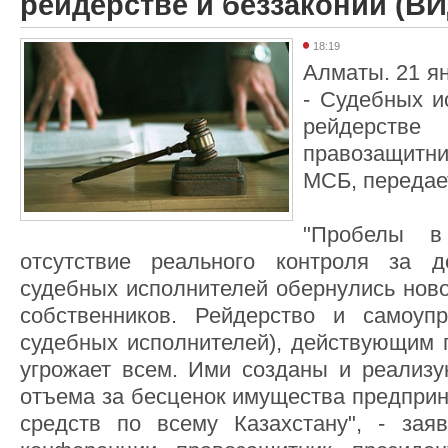
рейдерстве и беззаконии (В
18:19
Алматы. 21 ян
- Судебных и
рейдерст
правозащитн
МСБ, передает
"Пробелы в
отсутствие реального контроля за д
судебных исполнителей обернулись ново
собственников. Рейдерство и самоуп
судебных исполнителей), действующим п
угрожает всем. Ими созданы и реализ
отъема за бесценок имущества предпри
средств по всему Казахстану", - зая