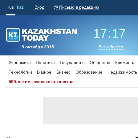
rus
kaz
Вход
@ Письмо в редакцию
17
:
17
9 октября 2015
Все области
Экономика
Политика
Государство
Общество
Криминал
Технологии
В мире
Бизнес
Образование
Недвижимость
550-летие казахского ханства