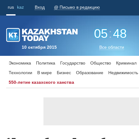
rus
kaz
Вход
@ Письмо в редакцию
05
:
48
10 октября 2015
Все области
Экономика
Политика
Государство
Общество
Криминал
Технологии
В мире
Бизнес
Образование
Недвижимость
550-летие казахского ханства