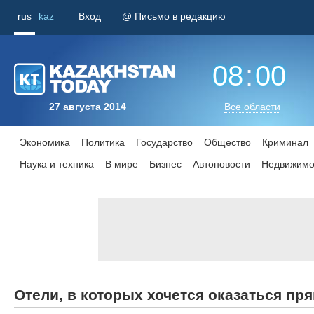
rus
kaz
Вход
@ Письмо в редакцию
08
:
00
27 августа 2014
Все области
Экономика
Политика
Государство
Общество
Криминал
Наука и техника
В мире
Бизнес
Aвтоновости
Недвижимо
Отели, в которых хочется оказаться пр