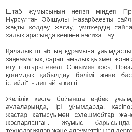
Штаб жұмысыныӊ негізгі міндеті Пре
Нұрсұлтан Әбішұлы Назарбаевты сайл
жақты қолдау жасау, үміткердіӊ сайл
халық арасында кеӊінен насихаттау.
Қалалық штабтыӊ құрамына ұйымдастыру,
заӊнамалық, сараптамалық қызмет және 
ету топтары енеді. Сонымен қоса, През
қоғамдық қабылдау бөлімі және бас
істейді", - деп айта кетті.
Желілік кесте бойынша еӊбек ұжы
аулаларында, ірі ұйымдарда, кәсіпо
жастар қатысуымен флешмобтар және 
жоспарланған. Жұмыс барысынд
технологиялар және әлеуметтік желілерг