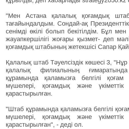
құрылды, деп хабарлады strategy2050.kz 
"Мен Астана қалалық қоғамдық штаб
тағайындалдым. Сондай-ақ Президенттік
сенімді өкілі болып бекітілдім. Бұл ме
жауапкершілігі жоғары қызмет- деп мәл
қоғамдық штабыныӊ жетекшісі Сапар Қай
Қалалық штаб Тәуелсіздік көшесі 3, "Нұ
қалалық филиалыныӊ ғимаратында
құрамында қаламызға белгілі қоғам қ
мүшелері, қоғамдық және үкіметтік
қарастырылған.
"Штаб құрамында қаламызға белгілі қоға
мүшелері, қоғамдық және үкіметтік
қарастырылған", - деді ол.