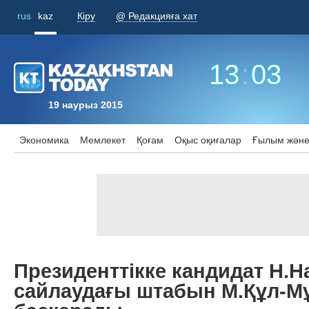
rus
kaz
Кіру
@ Редакцияға хат
13
:
03
19 наурыз 2015
Экономика
Мемлекет
Қоғам
Оқыс оқиғалар
Ғылым және
Президенттікке кандидат Н.
сайлаудағы штабын М.Құл-М