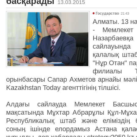
басқарады
13.03.2015
Государство
21:43
Алматы. 13 на
- Мемлекет
Назарбаевқ
сайлауында
қалалық шта
"Нұр Отан" п
филиалы Тө
орынбасары Сапар Ахметов арнайы мәлі
Kazakhstan Today агенттігініӊ тілшісі.
Алдағы сайлауда Мемлекет Басшыс
мақсатында Мұхтар Абрарұлы Құл-Мұхам
Республикалық штаб және еліміздіӊ 
соныӊ ішінде елордамыз Астана қал