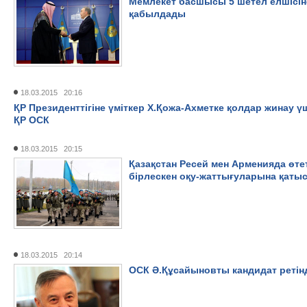
Мемлекет басшысы 5 шетел елшiсiн
қабылдады
18.03.2015 20:16
ҚР Президенттігіне үміткер Х.Қожа-Ахметке қолдар жинау үш
ҚР ОСК
18.03.2015 20:15
Қазақстан Ресей мен Арменияда өте
бірлескен оқу-жаттығуларына қаты
18.03.2015 20:14
ОСК Ә.Құсайыновты кандидат ретінд