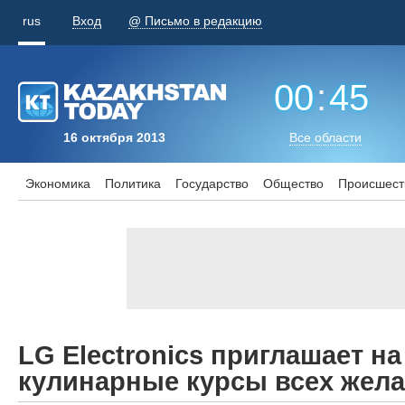
rus
Вход
@ Письмо в редакцию
00
:
45
16 октября 2013
Все области
Экономика
Политика
Государство
Общество
Происшест
LG Electronics приглашает н
кулинарные курсы всех жел